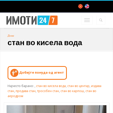
Дома
стан во кисела вода
Добијте понуда од агент
Најчесто барано:
,
стан во кисела вода
,
стан во центар
,
издава
стан
,
продава стан
,
трособен стан
,
стан во карпош
,
стан во
аеродром