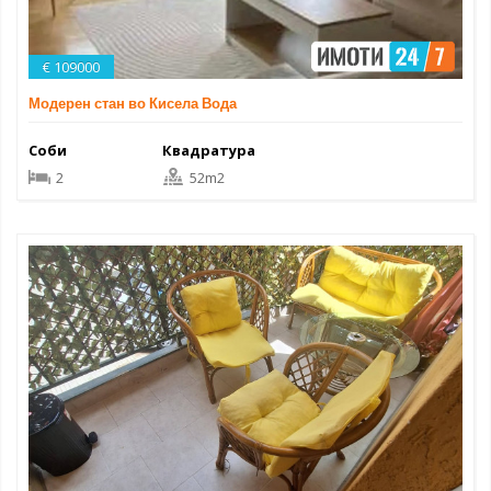
€ 109000
Модерен стан во Кисела Вода
Соби
Квадратура
2
52m2