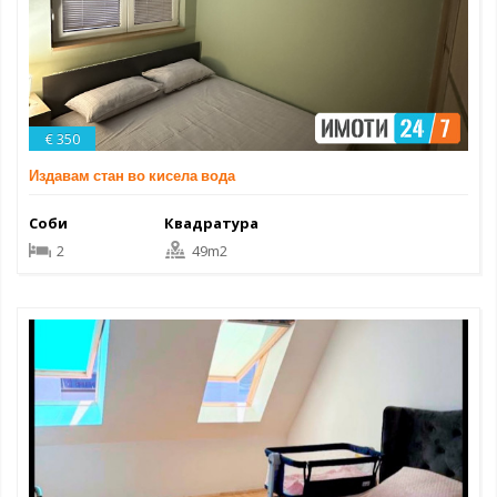
€ 350
Издавам стан во кисела вода
Соби
Квадратура
2
49m2