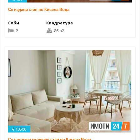
Се издава стан во Кисела Вода
Соби
Квадратура
2
86m2
€ 10500
Се продава модерен стан во Кисела Вода