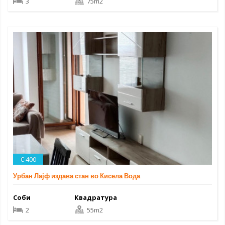
3
75m2
€ 400
Урбан Лајф издава стан во Кисела Вода
Соби
Квадратура
2
55m2