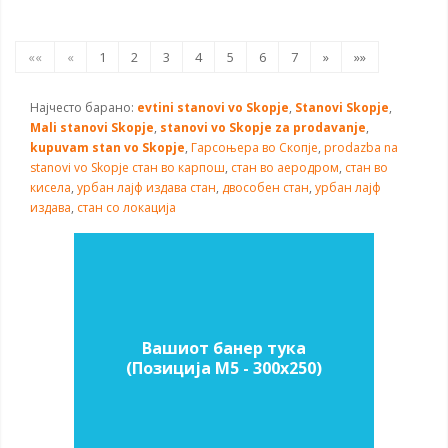
««
«
1
2
3
4
5
6
7
»
»»
Најчесто барано:
evtini stanovi vo Skopje
,
Stanovi Skopje
,
Mali stanovi Skopje
,
stanovi vo Skopje za prodavanje
,
kupuvam stan vo Skopje
,
Гарсоњера во Скопје
,
prodazba na
stanovi vo Skopje
стан во карпош
,
стан во аеродром
,
стан во
кисела
,
урбан лајф издава стан
,
двособен стан
,
урбан лајф
издава
,
стан со локација
Вашиот банер тука
(Позиција M5 - 300х250)