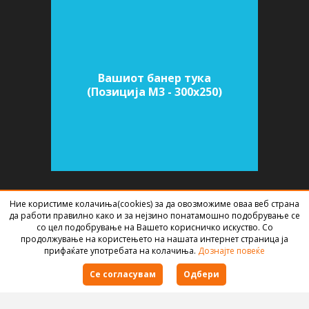
Вашиот банер тука
(Позиција M3 - 300х250)
Ние користиме колачиња(cookies) за да овозможиме оваа веб страна
СОФТВЕР ЗА АГЕНЦИИ ЗА НЕДВИЖНИНИ
ИЗРАБОТЕН ОД
BEST NET
да работи правилно како и за нејзино понатамошно подобрување се
STUDIO
2026
со цел подобрување на Вашето корисничко искуство. Со
продолжување на користењето на нашата интернет страница ја
прифаќате употребата на колачиња.
Дознајте повеќе
Правила за користење
Се согласувам
Одбери