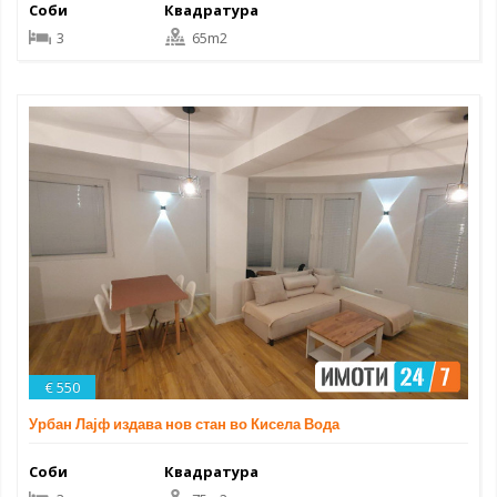
Соби
Квадратура
3
65m2
€ 550
Урбан Лајф издава нов стан во Кисела Вода
Соби
Квадратура