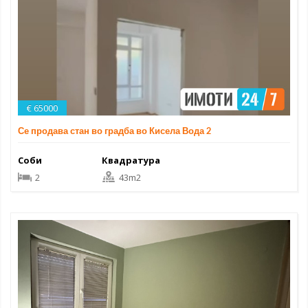
€ 65000
Се продава стан во градба во Кисела Вода 2
Соби
Квадратура
2
43m2