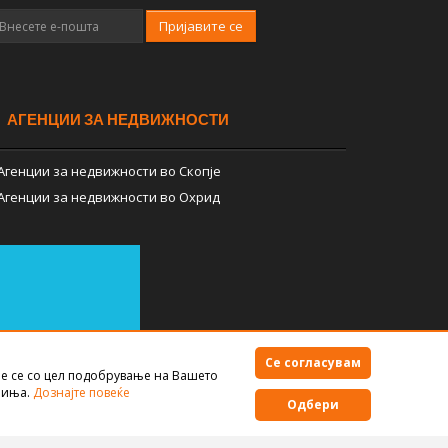
Пријавите се
АГЕНЦИИ ЗА НЕДВИЖНОСТИ
Агенции за недвижности во Скопје
Агенции за недвижности во Охрид
Се согласувам
е се со цел подобрување на Вашето
Правила за користење
чиња.
Дознајте повеќе
Одбери