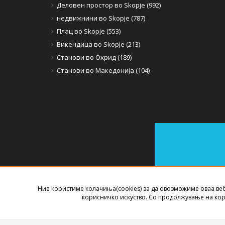
Деловен простор во Skopje (992)
недвижнини во Skopje (787)
Плац во Skopje (553)
Викендица во Skopje (213)
Станови во Охрид (189)
Станови во Македонија (104)
Ние користиме колачиња(cookies) за да овозможиме оваа ве
СОФТВЕР ЗА АГЕНЦИИ ЗА НЕДВИЖНИНИ
ИЗРАБОТЕН ОД
B
корисничко искуство. Со продолжување на кор