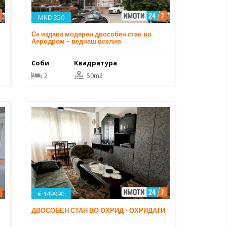
MKD 350
н
Се издава модерен двособен стан во
Аеродром – веднаш вселив
Соби
Квадратура
2
50m2
€ 149990
ДВОСОБЕН СТАН ВО ОХРИД - ОХРИДАТИ