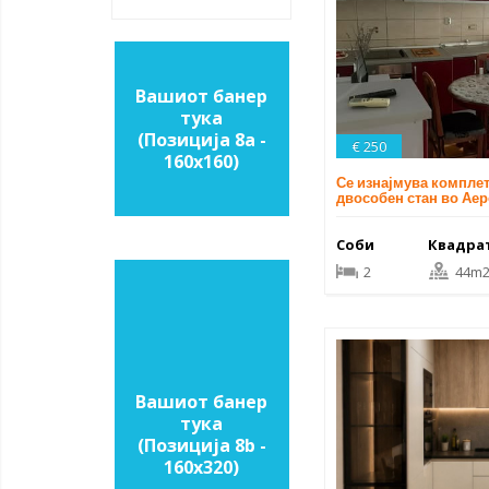
Вашиот банер
тука
(Позиција 8a -
€ 250
160х160)
Се изнајмува компле
двособен стан во Ае
Соби
Квадра
2
44m
Вашиот банер
тука
(Позиција 8b -
160х320)