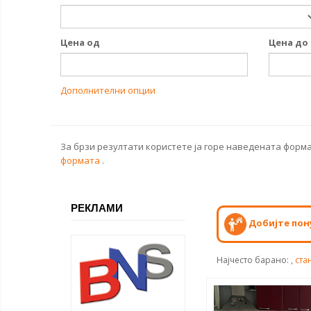
Цена од
Цена до
Дополнителни опции
За брзи резултати користете ја горе наведената форма
формата
.
РЕКЛАМИ
Добијте пон
Најчесто барано:
,
ста