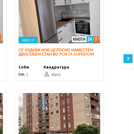
MKD 0
СЕ ИЗДАВА НОВ ЦЕЛОСНО НАМЕСТЕН
ДВОСОБЕН СТАН ВО PORTA SUPERIUM
Соби
Квадратура
2
46m2