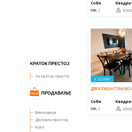
Соби
Квадра
2
52m
KРАТОК ПРЕСТОЈ
За краток престој
€ 125990
ДВОСОБЕН СТАН ВО
ПРОДАВАЊЕ
Соби
Квадра
2
63m
Викендица
Деловен простор
Куќа