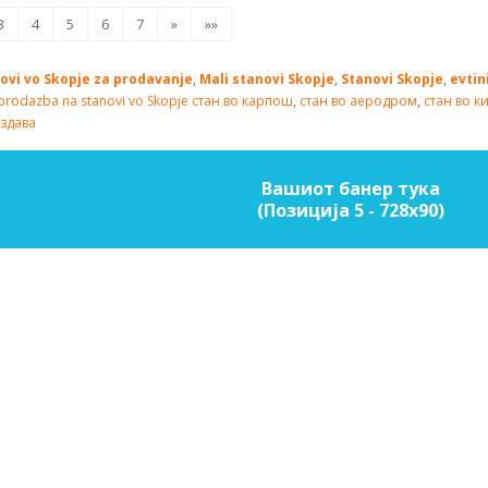
3
4
5
6
7
»
»»
ovi vo Skopje za prodavanje
,
Mali stanovi Skopje
,
Stanovi Skopje
,
evtin
prodazba na stanovi vo Skopje
стан во карпош
,
стан во аеродром
,
стан во к
издава
Вашиот банер тука
(Позиција 5 - 728х90)