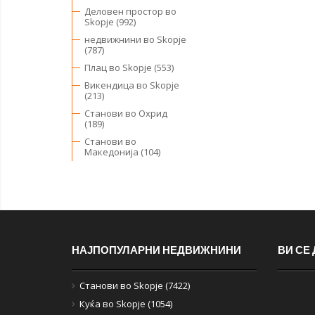
Деловен простор во
Skopje (992)
недвижнини во Skopje
(787)
Плац во Skopje (553)
Викендица во Skopje
(213)
Станови во Охрид
(189)
Станови во
Македонија (104)
НАЈПОПУЛАРНИ НЕДВИЖНИНИ
ВИ СЕ
Станови во Skopje (7422)
Куќа во Skopje (1054)