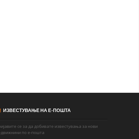
ИЗВЕСТУВАЊЕ НА Е-ПОШТА
ијавите се за да добивате известувања за нови
едвижнини по е-пошта