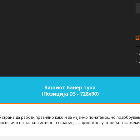
Вашиот банер тука
(Позиција D3 - 728х90)
б страна да работи правилно како и за нејзино понатамошно подобрувањ
EST NET STUDIO
2026
истењето на нашата интернет страница ја прифаќате употребата на кола