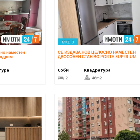
MKD 0
тно наместен
СЕ ИЗДАВА НОВ ЦЕЛОСНО НАМЕСТЕН
родром
ДВОСОБЕН СТАН ВО PORTA SUPERIUM
тура
Соби
Квадратура
2
2
46m2