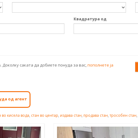
Квадратура од
. Доколку саката да добиете понуда за вас,
пополнете ја
уда од агент
н во кисела вода
,
стан во центар
,
издава стан
,
продава стан
,
трособен стан