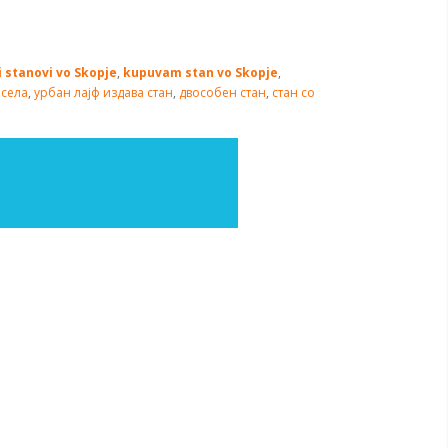
i stanovi vo Skopje
,
kupuvam stan vo Skopje
,
исела
,
урбан лајф издава стан
,
двособен стан
,
стан со