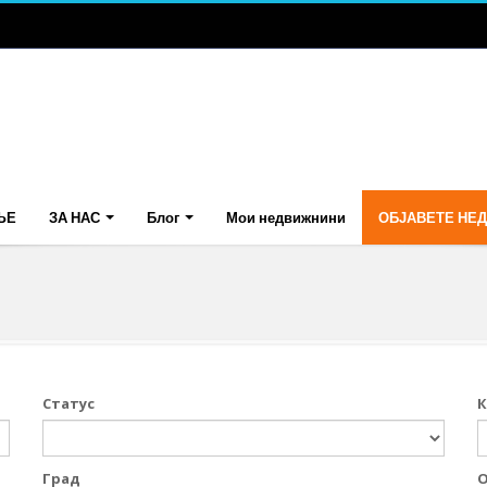
ЊЕ
ЗА НАС
Блог
Мои недвижнини
ОБЈАВЕТЕ НЕ
Статус
К
Град