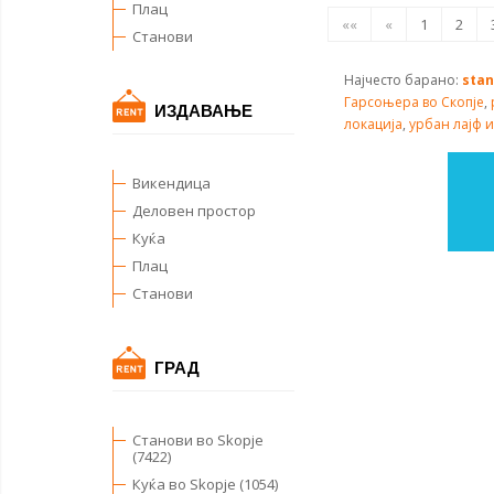
Плац
««
«
1
2
Станови
Најчесто барано:
stan
Гарсоњера во Скопје
,
ИЗДАВАЊЕ
локација
,
урбан лајф 
Викендица
Деловен простор
Куќа
Плац
Станови
ГРАД
Станови во Skopje
(7422)
Куќа во Skopje (1054)