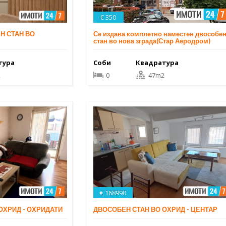
€ 350
Се издава комплетно наместен двособе
Н СТАН ВО
стан во нова зграда(Стар Аеродром)
Соби
Квадратура
тура
0
47m2
2
€ 168990
ОХРИД - ОХРИДАТИ
ДВОСОБЕН СТАН ВО ОХРИД - ЦЕНТАР