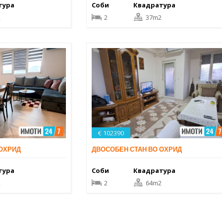
тура
Соби
Квадратура
2
2
37m2
€ 102390
 ОХРИД
ДВОСОБЕН СТАН ВО ОХРИД
тура
Соби
Квадратура
2
2
64m2