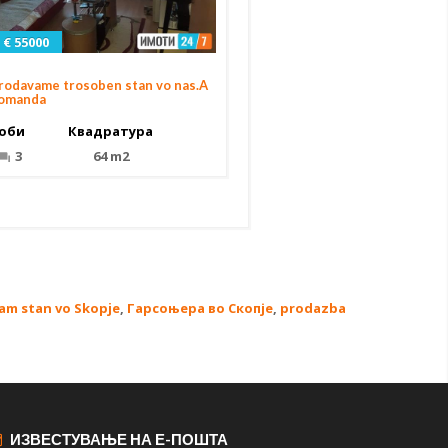
€ 55000
rodavame trosoben stan vo nas.A
omanda
оби
Квадратура
3
64 m2
am stan vo Skopje
,
Гарсоњера во Скопје
,
prodazba
ИЗВЕСТУВАЊЕ НА Е-ПОШТА