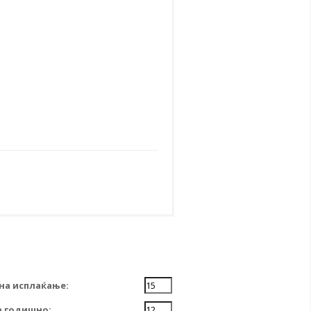
на исплаќање:
 годишно: