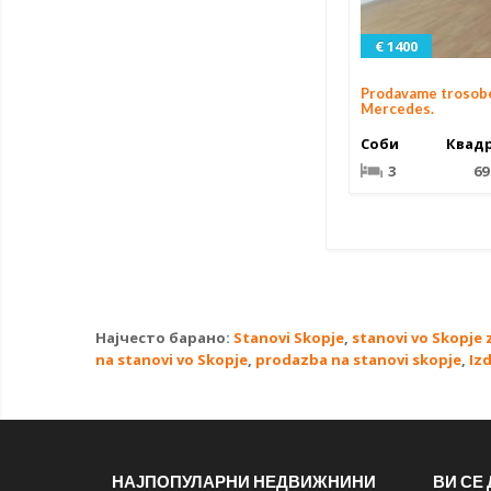
€ 1400
Prodavame trosobe
Mercedes.
Соби
Квад
3
69
Најчесто барано:
Stanovi Skopje
,
stanovi vo Skopje 
na stanovi vo Skopje
,
prodazba na stanovi skopje
,
Iz
НАЈПОПУЛАРНИ НЕДВИЖНИНИ
ВИ СЕ