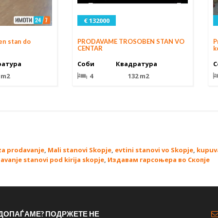
€ 132000
n stan do
PRODAVAME TROSOBEN STAN VO
P
CENTAR
k
ратура
Соби
Квадратура
С
 m2
4
132 m2
za prodavanje
,
Mali stanovi Skopje
,
evtini stanovi vo Skopje
,
kupuv
davanje stanovi pod kirija skopje
,
Издавам гарсоњера во Скопје
 ДОПАЃАМЕ? ПОДРЖЕТЕ НЕ