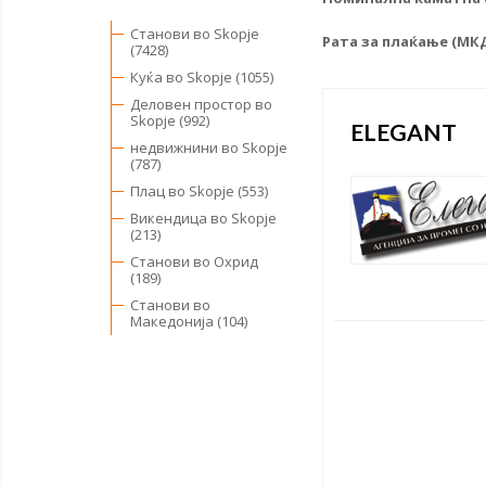
Станови во Skopje
Рата за плаќање (МК
(7428)
Куќа во Skopje (1055)
Деловен простор во
Skopje (992)
ELEGANT
недвижнини во Skopje
(787)
Плац во Skopje (553)
Викендица во Skopje
(213)
Станови во Охрид
(189)
Станови во
Македонија (104)