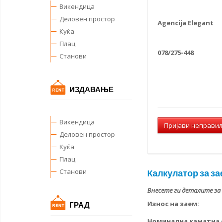
Викендица
Деловен простор
Agencija Elegant
Куќа
Плац
078/275-448
Станови
ИЗДАВАЊЕ
Викендица
Пријави неправи
Деловен простор
Куќа
Плац
Станови
Калкулатор за за
Внесете ги деталите за
Износ на заем:
ГРАД
Номинална каматна с