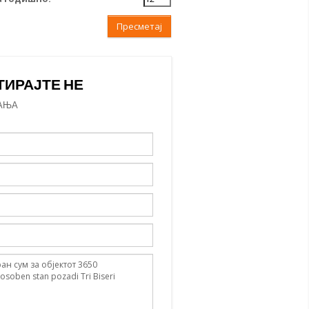
Пресметај
ТИРАЈТЕ НЕ
АЊА