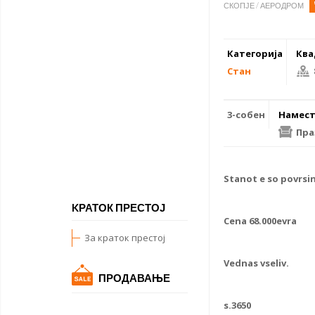
СКОПЈЕ / АЕРОДРОМ
Категорија
Ква
Стан
3-собен
Намест
Пра
Stanot e so povrsin
KРАТОК ПРЕСТОЈ
Cena 68.000evra
За краток престој
Vednas vseliv.
ПРОДАВАЊЕ
s.3650