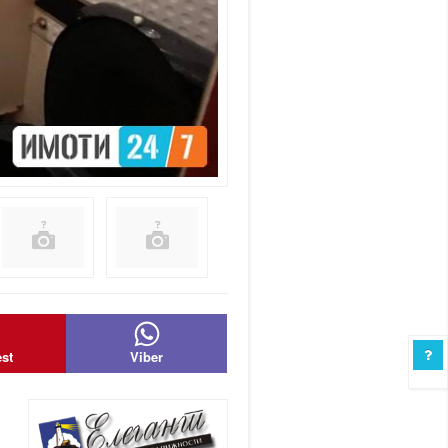
est
Viber