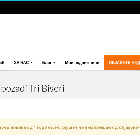
ЊЕ
ЗА НАС
Блог
Мои недвижнини
ОБЈАВЕТЕ НЕ
ozadi Tri Biseri
пред повеќе од 1 година, но сеуште не е избришан од објавува