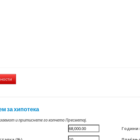
лности
ем за хипотека
 заемот и притиснете го копчето Пресметај.
Години 
тапка (%)
Плаќања