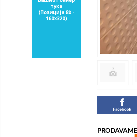
Вашиот банер
тука
(Позиција 8b -
160х320)
Facebook
PRODAVAME 