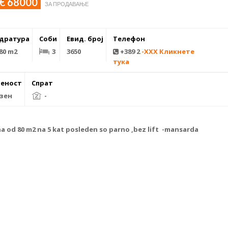
€ 68000
ЗА ПРОДАВАЊЕ
дратура
Соби
Евид. број
Телефон
80 m2
3
3650
+389 2
-XXX Кликнете
тука
еност
Спрат
зен
-
a od 80 m2 na 5 kat posleden so parno ,bez lift -mansarda