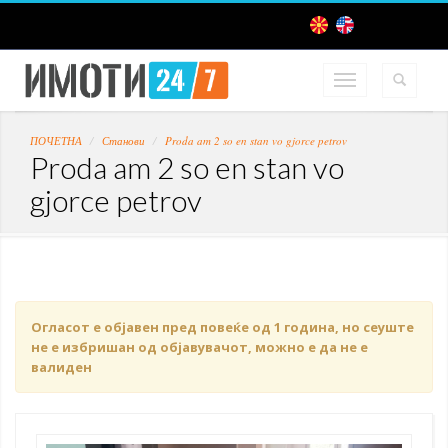
ПОЧЕТНА
Станови
Proda am 2 so en stan vo gjorce petrov
Proda am 2 so en stan vo
gjorce petrov
Огласот е објавен пред повеќе од 1 година, но сеуште
не е избришан од објавувачот, можно е да не е
валиден