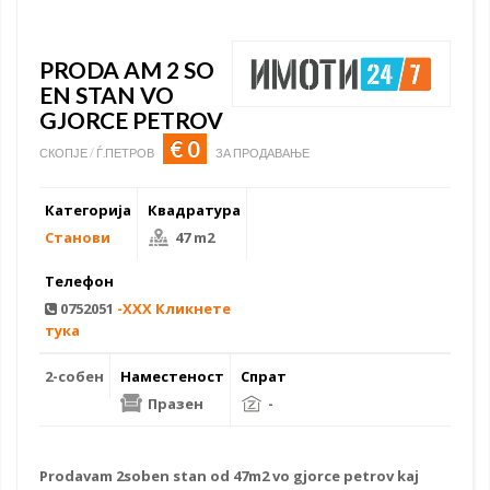
PRODA AM 2 SO
EN STAN VO
GJORCE PETROV
€ 0
СКОПЈЕ / Ѓ.ПЕТРОВ
ЗА ПРОДАВАЊЕ
Категорија
Квадратура
Станови
47 m2
Телефон
0752051
-XXX Кликнете
тука
2-собен
Наместеност
Спрат
Празен
-
Prodavam 2soben stan od 47m2 vo
gjorce petrov
kaj