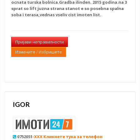
ocnata turska bolnica.Gradba ilinden. 2015 godina.na 3
sprat so lift juzna strana stanot e
so posebna spalna
soba i terasa,vednas vseliv cist imoten list.
Пријави неправилности
Измените / Избришете
IGOR
0752051
-XXX Кликнете тука за телефон