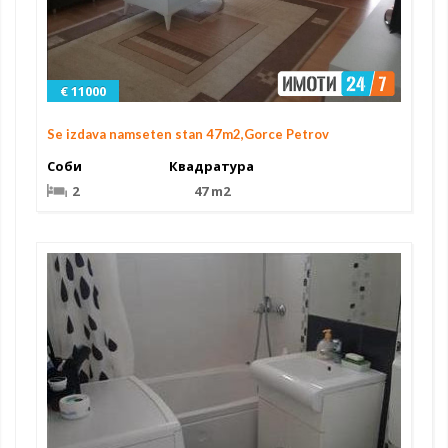
€ 11000
Se izdava namseten stan 47m2,Gorce Petrov
Соби
Квадратура
2
47 m2