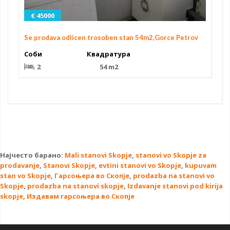
€ 45000
Se prodava odlicen trosoben stan 54m2,Gorce Petrov
Соби
Квадратура
2
54 m2
Најчесто барано:
Mali stanovi Skopje
,
stanovi vo Skopje za
prodavanje
,
Stanovi Skopje
,
evtini stanovi vo Skopje
,
kupuvam
stan vo Skopje
,
Гарсоњера во Скопје
,
prodazba na stanovi vo
Skopje
,
prodazba na stanovi skopje
,
Izdavanje stanovi pod kirija
skopje
,
Издавам гарсоњера во Скопје