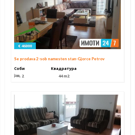
€ 46000
Se prodava 2-sob namesten stan-Gjorce Petrov
Соби
Квадратура
2
44 m2