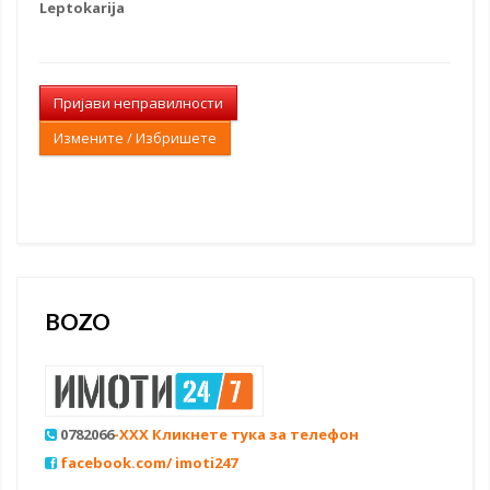
Leptokarija
Пријави неправилности
Измените / Избришете
BOZO
0782066
-XXX Кликнете тука за телефон
facebook.com/ imoti247