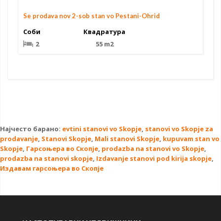
Se prodava nov 2-sob stan vo Pestani-Ohrid
Соби
Квадратура
2
55 m2
Најчесто барано:
evtini stanovi vo Skopje
,
stanovi vo Skopje za
prodavanje
,
Stanovi Skopje
,
Mali stanovi Skopje
,
kupuvam stan vo
Skopje
,
Гарсоњера во Скопје
,
prodazba na stanovi vo Skopje
,
prodazba na stanovi skopje
,
Izdavanje stanovi pod kirija skopje
,
Издавам гарсоњера во Скопје