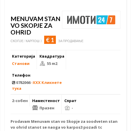
MENUVAM STAN
VO SKOPJE ZA
OHRID
€ 1
СКОПЈЕ / КАРПОШ 3
ЗА ПРОДАВАЊЕ
Категорија
Квадратура
Станови
55 m2
Телефон
0782066
-XXX Кликнете
тука
2-собен
Наместеност
Спрат
Празен
-
Prodavam Menuvam stan vo Skopje za soodveten
stan
vo ohrid
stanot se naoga vo karpos3 pozadi tc