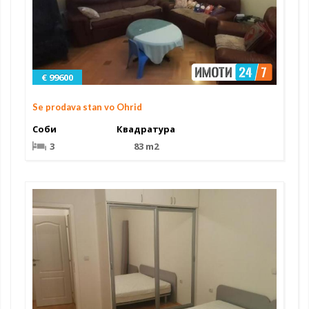
€ 99600
Se prodava stan vo Ohrid
Соби
Квадратура
3
83 m2