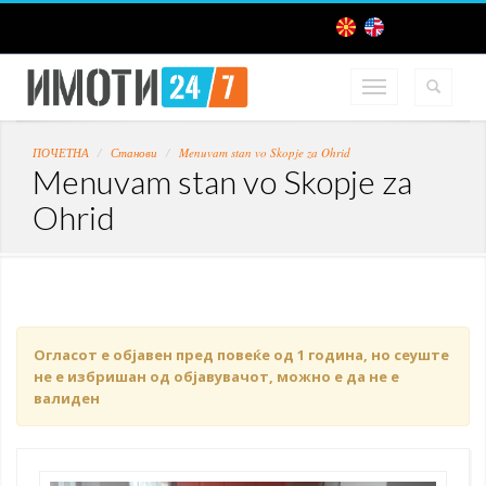
ПОЧЕТНА
Станови
Menuvam stan vo Skopje za Ohrid
Menuvam stan vo Skopje za
Ohrid
Огласот е објавен пред повеќе од 1 година, но сеуште
не е избришан од објавувачот, можно е да не е
валиден