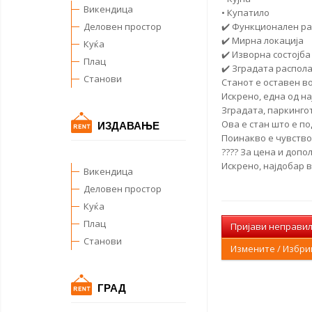
Викендица
• Купатило
Деловен простор
✔️ Функционален р
✔️ Мирна локација
Куќа
✔️ Изворна состојба
Плац
✔️ Зградата распола
Станови
Станот е оставен в
Искрено, една од на
Зградата, паркингот
Ова е стан што е по
ИЗДАВАЊЕ
Поинакво е чувствот
???? За цена и доп
Искрено, најдобар в
Викендица
Деловен простор
Куќа
Плац
Пријави неправи
Станови
Измените / Избр
ГРАД