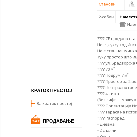
Станови
2-собен
Намест
Наме
???? СЕ
продава ста
Не е „луксуз од Инст
Не е стан нашминка
Туку простор што и
???? ул. Брадворска 
???? 70 м²
???? Подрум 7 м²
???? Простор за 2 в
???? Централно гре
KРАТОК ПРЕСТОЈ
???? 4-ти кат
(без лифт — малку к
За краток престој
???? Ориентација Ис
???? Тераса на Исто
????️ Распоред:
ПРОДАВАЊЕ
• Дневна
• 2 спални
• Кујна