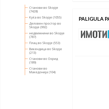
Станови во Skopje
(7428)
Куќа во Skopje (1055)
PALIGULA P
Деловен простор во
Skopje (992)
недвижнини во Skopje
(787)
Плац во Skopje (553)
Викендица во Skopje
(213)
Станови во Охрид
(189)
Станови во
Македонија (104)