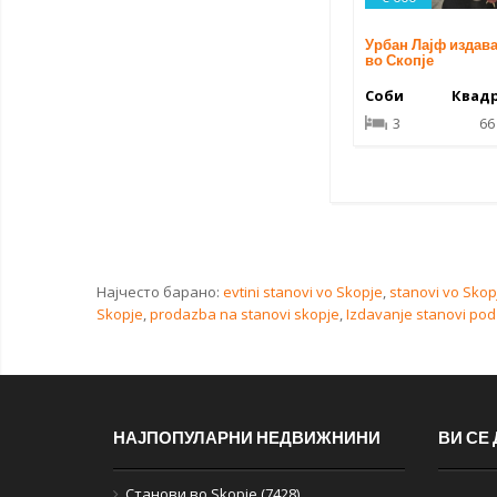
Урбан Лајф издава
во Скопје
Соби
Квад
3
66
Најчесто барано:
evtini stanovi vo Skopje
,
stanovi vo Skop
Skopje
,
prodazba na stanovi skopje
,
Izdavanje stanovi pod 
НАЈПОПУЛАРНИ НЕДВИЖНИНИ
ВИ СЕ
Станови во Skopje (7428)