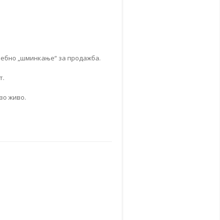
требно „шминкање“ за продажба.
т.
во живо.