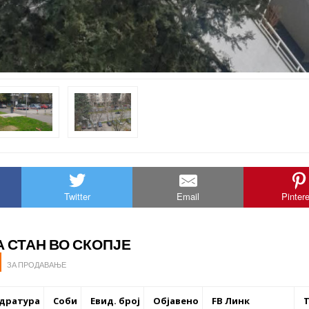
Twitter
Email
Pinter
 СТАН ВО СКОПЈЕ
ЗА ПРОДАВАЊЕ
дратура
Соби
Евид. број
Објавено
FB Линк