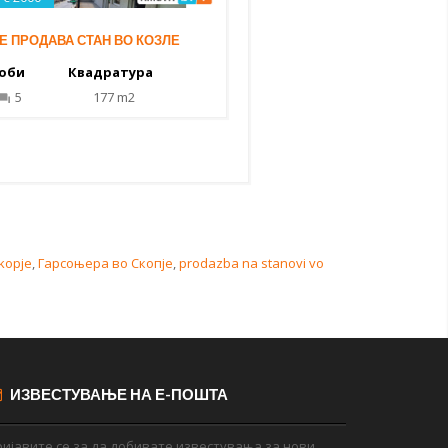
Е ПРОДАВА СТАН ВО КОЗЛЕ
оби
Квадратура
5
177 m2
kopje
,
Гарсоњера во Скопје
,
prodazba na stanovi vo
ИЗВЕСТУВАЊЕ НА Е-ПОШТА
ијавите се за да добивате известувања за нови