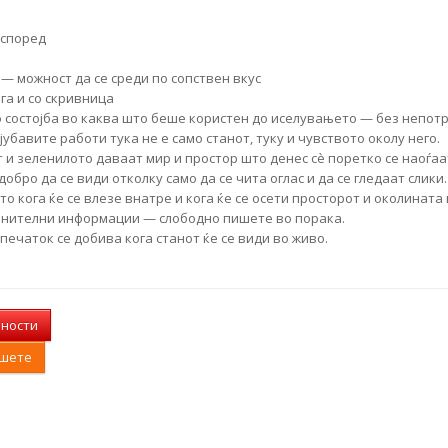
аспоред
 — можност да се среди по сопствен вкус
га и со скривница
о состојба во каква што беше користен до иселувањето — без непо
јубавите работи тука не е само станот, туку и чувството околу него.
 и зеленилото даваат мир и простор што денес сè поретко се наоѓаа
добро да се види отколку само да се чита оглас и да се гледаат слики.
о кога ќе се влезе внатре и кога ќе се осети просторот и околината 
олнителни информации — слободно пишете во порака.
печаток се добива кога станот ќе се види во живо.
лности
ишете