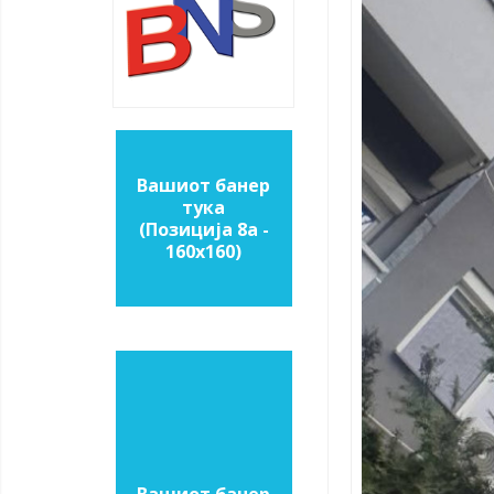
Вашиот банер
тука
(Позиција 8a -
160х160)