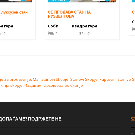
 луксузен стан
СЕ ПРОДАВА СТАН НА
С
РУЗВЕЛТОВА
С
ратура
Соби
Квадратура
 m2
2
32 m2
je za prodavanje
,
Mali stanovi Skopje
,
Stanovi Skopje
,
kupuvam stan vo S
kirija skopje
,
Издавам гарсоњера во Скопје
 ДОПАЃАМЕ? ПОДРЖЕТЕ НЕ
Пр