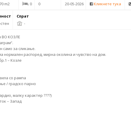
70 m2
0
0
20-05-2026
Кликнете тука
еност
Спрат
стен
-
н
ВО КОЗЛЕ
аграм“.
н само за сликање.
ма нормален распоред, мирна околина и чувство на дом.
бр.1 – Козле
озила со рампа
ење /
градско парно
ардио, малку карактер ????)
ток – Запад
к