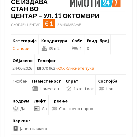
СЕ ИЗДАВА
СТАН ВО
ЦЕНТАР – УЛ. 11 ОКТОМВРИ
€ 1
СКОПЈЕ / ЦЕНТАР
ЗА ИЗДАВАЊЕ
Категорија
Квадратура
Соби
Евид. број
Станови
39 m2
1
0
Објавено
Телефон
24-06-2026
070 962
-XXX Кликнете тука
1-собен
Наместеност
Спрат
Состојба
Наместен
1 кат 1 кат
Нов
Подрум
Лифт
Греење
Да
Да
Сопствено парно
Паркинг
Јавен паркинг