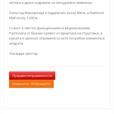
аптеки и други содржини за секојдневно живеење.
Плоштад Македонија е оддалечен околу 800 м, а Diamond
Mall околу 1.300 м.
Станот е светол, функционален и веднаш вселив.
Располага со брачен кревет и гарнитура на спуштање, а
кујната е целосно опремена со сите потребни елементи и
апарати.
Локација :Центар
Пријави неправилности
Измените / Избришете