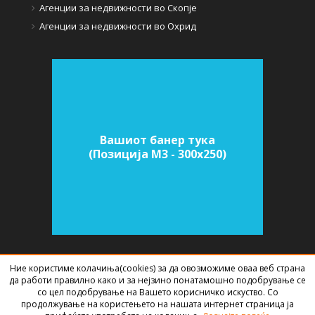
Агенции за недвижности во Скопје
Агенции за недвижности во Охрид
Вашиот банер тука
(Позиција M3 - 300х250)
Ние користиме колачиња(cookies) за да овозможиме оваа веб страна
СОФТВЕР ЗА АГЕНЦИИ ЗА НЕДВИЖНИНИ
ИЗРАБОТЕН ОД
BEST NET
да работи правилно како и за нејзино понатамошно подобрување се
STUDIO
2026
со цел подобрување на Вашето корисничко искуство. Со
продолжување на користењето на нашата интернет страница ја