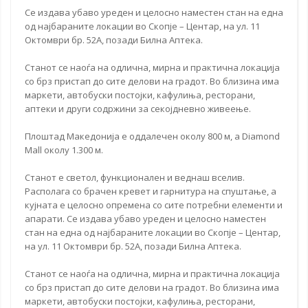
Се издава убаво уреден и целосно
наместен стан
на една
од најбараните локации во Скопје – Центар, на ул. 11
Октомври бр. 52А, позади Билна Аптека.
Станот се наоѓа на одлична, мирна и практична локација
со брз пристап до сите делови на градот. Во близина има
маркети, автобуски постојки, кафулиња, ресторани,
аптеки и други содржини за секојдневно живеење.
Плоштад Македонија е оддалечен околу 800 м, а Diamond
Mall околу 1.300 м.
Станот е светол, функционален и веднаш вселив.
Располага со брачен кревет и гарнитура на спуштање, а
кујната е целосно опремена со сите потребни елементи и
апарати. Се издава убаво уреден и целосно наместен
стан на една од најбараните локации во Скопје – Центар,
на ул. 11 Октомври бр. 52А, позади Билна Аптека.
Станот се наоѓа на одлична, мирна и практична локација
со брз пристап до сите делови на градот. Во близина има
маркети, автобуски постојки, кафулиња, ресторани,