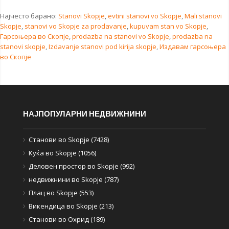
Најчесто барано:
Stanovi Skopje
,
evtini stanovi vo Skopje
,
Mali stanovi
Skopje
,
stanovi vo Skopje za prodavanje
,
kupuvam stan vo Skopje
,
Гарсоњера во Скопје
,
prodazba na stanovi vo Skopje
,
prodazba na
stanovi skopje
,
Izdavanje stanovi pod kirija skopje
,
Издавам гарсоњера
во Скопје
НАЈПОПУЛАРНИ НЕДВИЖНИНИ
Станови во Skopje (7428)
Куќа во Skopje (1056)
Деловен простор во Skopje (992)
недвижнини во Skopje (787)
Плац во Skopje (553)
Викендица во Skopje (213)
Станови во Охрид (189)