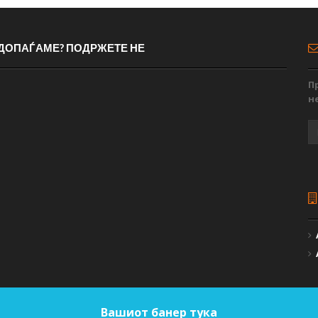
 ДОПАЃАМЕ? ПОДРЖЕТЕ НЕ
П
н
Вашиот банер тука