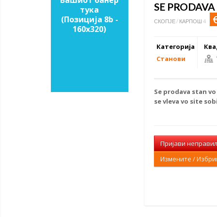
Вашиот банер
SE PRODAVA
тука
(Позиција 8b -
СКОПЈЕ / КАРПОШ 4
160х320)
Категорија
Ква
Станови
Se
prodava stan
vo
se vleva vo site sob
Пријави неправи
Измените / Избр