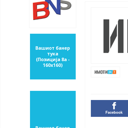
Вашиот банер
тука
(Позиција 8a -
160х160)
Facebook