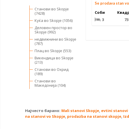
Se prodava stan vo
Станови во Skopje
Соби
Квад
(7428)
3
73
Куќа во Skopje (1056)
Деловен простор во
Skopje (992)
недвижнини во Skopje
(787)
Плац во Skopje (553)
Викендица во Skopje
(213)
Станови во Охрид
(189)
Станови во
Македонија (104)
Најчесто барано:
Mali stanovi Skopje
,
evtini stanovi
na stanovi vo Skopje
,
prodazba na stanovi skopje
,
Iz