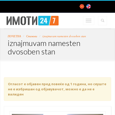
ПОЧЕТНА
Станови
iznajmuvam namesten dvosoben stan
iznajmuvam namesten
dvosoben stan
Огласот е објавен пред повеќе од 1 година, но сеуште
не е избришан од објавувачот, можно е да не е
валиден