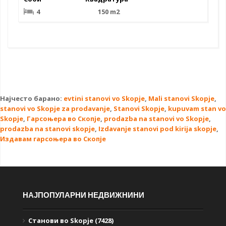
4
150 m2
Најчесто барано:
evtini stanovi vo Skopje
,
Mali stanovi Skopje
,
stanovi vo Skopje za prodavanje
,
Stanovi Skopje
,
kupuvam stan vo
Skopje
,
Гарсоњера во Скопје
,
prodazba na stanovi vo Skopje
,
prodazba na stanovi skopje
,
Izdavanje stanovi pod kirija skopje
,
Издавам гарсоњера во Скопје
НАЈПОПУЛАРНИ НЕДВИЖНИНИ
Станови во Skopje (7428)