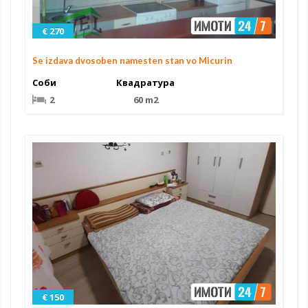
€ 270
Se izdava dvosoben namesten stan vo Micurin
Соби
Квадратура
2
60 m2
€ 150