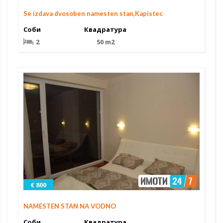
Se izdava dvosoben namesten stan,Kapistec
Соби
Квадратура
2
50 m2
€ 800
NAMESTEN STAN NA VODNO
Соби
Квадратура