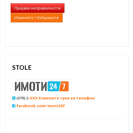
Пријави неправилности
Измените / Избришете
STOLE
(070) 2
-XXX Кликнете тука за телефон
facebook.com/ imoti247