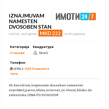
IZNAJMUVAM
NAMESTEN
DVOSOBEN STAN
MKD 222
СКОПЈЕ / АЕРОДРОМ
ЗА ПРОДАВАЊЕ
Категорија
Квадратура
Станови
56 m2
Телефон
(070) 2
-XXX Кликнете
тука
Sk.Aerodrom,inajmuvam dvosoben namesten
stan56m2,parno,klima,internet,so 4 lezai,blisku do
zeleznicka,CENA PO DOGOVOR