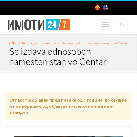
ПОЧЕТНА
Izdavanje stanovi
Se izdava ednosoben namesten stan vo Centar
Se izdava ednosoben
namesten stan vo Centar
Огласот е објавен пред повеќе од 1 година, но сеуште
не е избришан од објавувачот, можно е да не е
валиден