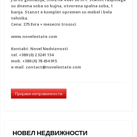
so dnevna soba so kujna, otvorena spalna soba, 1
banja. Stanot e komplet opremen so mebel i bela
tehnika.
Cena: 275 Evra + mesecni trosoci
www.novelestate.com
Kontakt: Novel Nedviznosti
tel. +389 (0) 2 3241 154
mob. +389 (0) 78 454 915
e-mail. contact@novelestate.com
Пријави неправилности
НОВЕЛ НЕДВИЖНОСТИ