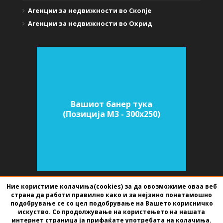
Агенции за недвижности во Скопје
Агенции за недвижности во Охрид
Вашиот банер тука
(Позиција M3 - 300х250)
Ние користиме колачиња(cookies) за да овозможиме оваа веб
страна да работи правилно како и за нејзино понатамошно
СОФТВЕР ЗА АГЕНЦИИ ЗА НЕДВИЖНИНИ
ИЗРАБОТЕН ОД
BEST NET
подобрување се со цел подобрување на Вашето корисничко
STUDIO
2026
искуство. Со продолжување на користењето на нашата
интернет страница ја прифаќате употребата на колачиња.