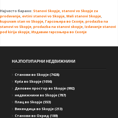
Најчесто барано:
Stanovi Skopje
,
stanovi vo Skopje za
prodavanje
,
evtini stanovi vo Skopje
,
Mali stanovi Skopje
,
kupuvam stan vo Skopje
,
Гарсоњера во Скопје
,
prodazba na
stanovi vo Skopje
,
prodazba na stanovi skopje
,
Izdavanje stanovi
pod kirija skopje
,
Издавам гарсоњера во Скопје
НАЈПОПУЛАРНИ НЕДВИЖНИНИ
Станови во Skopje (7428)
Куќа во Skopje (1056)
Деловен простор во Skopje (992)
недвижнини во Skopje (787)
Плац во Skopje (553)
Викендица во Skopje (213)
Станови во Охрид (189)