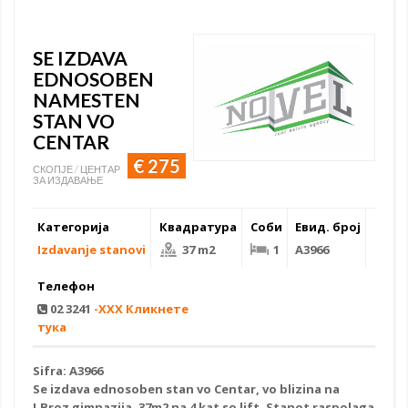
SE IZDAVA
EDNOSOBEN
NAMESTEN
STAN VO
CENTAR
€ 275
СКОПЈЕ / ЦЕНТАР
ЗА ИЗДАВАЊЕ
Категорија
Квадратура
Соби
Евид. број
Izdavanje stanovi
37 m2
1
A3966
Телефон
02 3241
-XXX Кликнете
тука
Sifra: A3966
Se izdava ednosoben stan vo Centar, vo blizina na
J.Broz gimnazija, 37m2 na 4 kat so lift. Stanot raspolaga