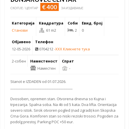
€ 400
СКОПЈЕ / ЦЕНТАР
ЗА ИЗДАВАЊЕ
Категорија
Квадратура
Соби
Евид. број
Станови
61 m2
2
0
Објавено
Телефон
12-05-2026
0704212
-XXX Кликнете тука
2-собен
Наместеност
Спрат
Наместен
-
Stanot e IZDADEN od 01.07.2026.
____________________________________
Dvosoben, opremen stan. Otvorena dnevna so Kujna i
trpezarija. Spalna soba. Na 4ti od 5 kata. Dva lifta. Orientacija
severo istok. Sirok otvoren pogled (nad zgradi) kon Skopska
Crna Gora. Komforen stan so niski reziski trosoci. Pogoden za
podolg prestoj. Parking POC +50 eur.