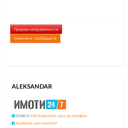
Пријави неправилности
Измените / Избришете
ALEKSANDAR
0704212
-XXX Кликнете тука за телефон
facebook.com/ imoti247