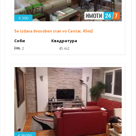
€ 300
Se izdava dvosoben stan vo Centar, 45m2
Соби
Квадратура
2
45 m2
€ 95000