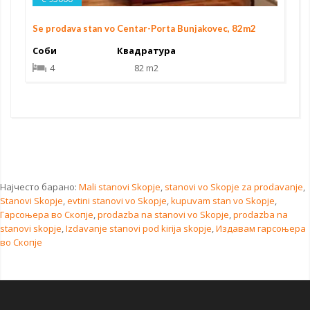
Se prodava stan vo Centar-Porta Bunjakovec, 82m2
Соби
Квадратура
4
82 m2
Најчесто барано:
Mali stanovi Skopje
,
stanovi vo Skopje za prodavanje
,
Stanovi Skopje
,
evtini stanovi vo Skopje
,
kupuvam stan vo Skopje
,
Гарсоњера во Скопје
,
prodazba na stanovi vo Skopje
,
prodazba na
stanovi skopje
,
Izdavanje stanovi pod kirija skopje
,
Издавам гарсоњера
во Скопје