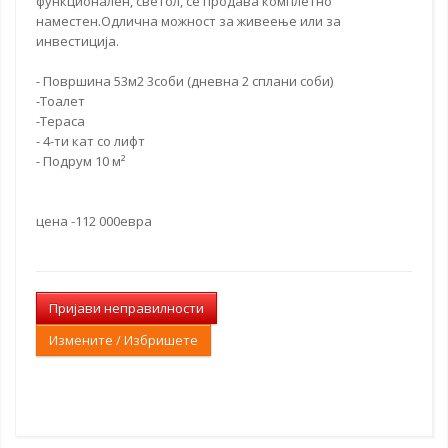
функционален, светол, се продава
комплетно
наместен
.Одлична можност за живеење или за
инвестиција.
- Површина 53м2 3соби (дневна 2 сплани соби)
-Тоалет
-Тераса
- 4-ти кат со лифт
- Подрум 10 м²
цена -112 000евра
Пријави неправилности
Измените / Избришете