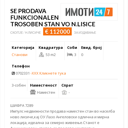
SE PRODAVA
FUNKCIONALEN
TROSOBEN STAN VO N.LISICE
€ 112000
СКОПЈЕ / Н.ЛИСИЧЕ
ЗА ИЗДАВАЊЕ
Категорија
Квадратура
Соби
Евид. број
Станови
53 m2
3
0
Телефон
0702331
-XXX Кликнете тука
3-собен
Наместеност
Спрат
Наместен
-
ШИФРА 7289
Импулс недвижности продава
наместен стан
во населба
ново лисиче
,кај ОУ Лазо Ангеловски одлична и мирна
локација, идеална за семејно живеење.Станот е