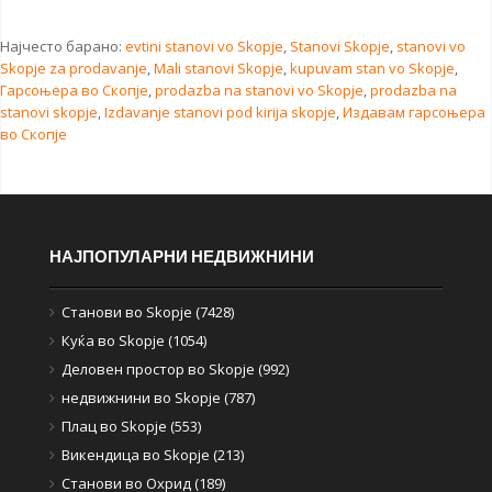
Најчесто барано:
evtini stanovi vo Skopje
,
Stanovi Skopje
,
stanovi vo
Skopje za prodavanje
,
Mali stanovi Skopje
,
kupuvam stan vo Skopje
,
Гарсоњера во Скопје
,
prodazba na stanovi vo Skopje
,
prodazba na
stanovi skopje
,
Izdavanje stanovi pod kirija skopje
,
Издавам гарсоњера
во Скопје
НАЈПОПУЛАРНИ НЕДВИЖНИНИ
Станови во Skopje (7428)
Куќа во Skopje (1054)
Деловен простор во Skopje (992)
недвижнини во Skopje (787)
Плац во Skopje (553)
Викендица во Skopje (213)
Станови во Охрид (189)