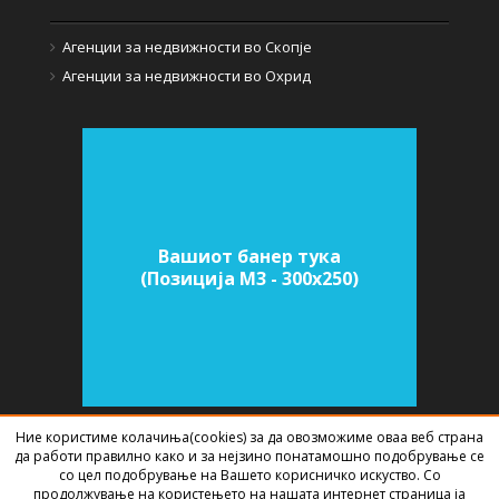
Агенции за недвижности во Скопје
Агенции за недвижности во Охрид
Вашиот банер тука
(Позиција M3 - 300х250)
Ние користиме колачиња(cookies) за да овозможиме оваа веб страна
да работи правилно како и за нејзино понатамошно подобрување се
СОФТВЕР ЗА АГЕНЦИИ ЗА НЕДВИЖНИНИ
ИЗРАБОТЕН ОД
BEST NET
со цел подобрување на Вашето корисничко искуство. Со
STUDIO
2026
продолжување на користењето на нашата интернет страница ја