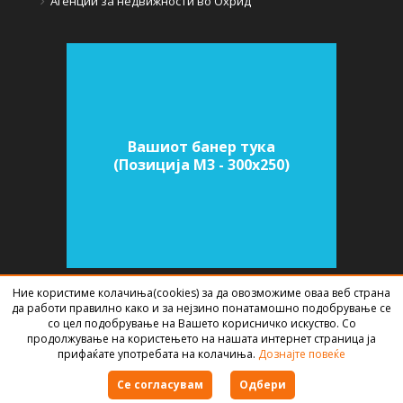
Агенции за недвижности во Охрид
Вашиот банер тука
(Позиција M3 - 300х250)
Ние користиме колачиња(cookies) за да овозможиме оваа веб страна
да работи правилно како и за нејзино понатамошно подобрување се
СОФТВЕР ЗА АГЕНЦИИ ЗА НЕДВИЖНИНИ
ИЗРАБОТЕН ОД
BEST NET
со цел подобрување на Вашето корисничко искуство. Со
STUDIO
2026
продолжување на користењето на нашата интернет страница ја
прифаќате употребата на колачиња.
Дознајте повеќе
Правила за користење
Се согласувам
Одбери