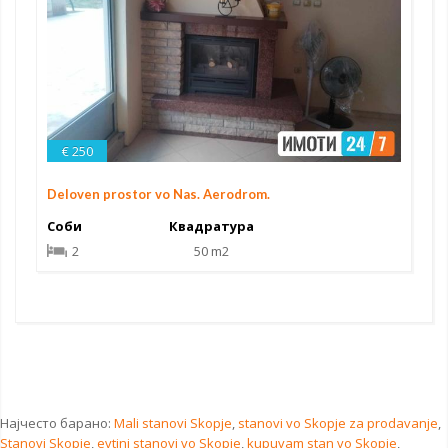
€ 250
Deloven prostor vo Nas. Aerodrom.
Соби
Квадратура
2
50 m2
Најчесто барано:
Mali stanovi Skopje
,
stanovi vo Skopje za prodavanje
,
Stanovi Skopje
,
evtini stanovi vo Skopje
,
kupuvam stan vo Skopje
,