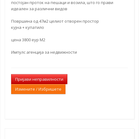
постојан проток на пешаци и возила, што го прави
идеален за различни видов
Површина од 47м2 целиот отворен простор
кујна + купатило
цена 3800 еур М2
Импулс агенција за недвижности
Пријави неправилности
Измените / Избришете