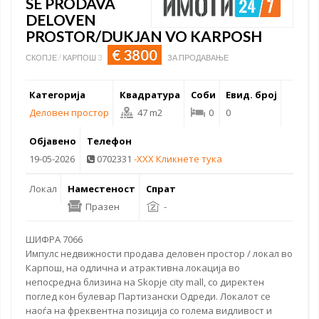
SE PRODAVA
DELOVEN
PROSTOR/DUKJAN VO KARPOSH
€ 3800
СКОПЈЕ / КАРПОШ 3
ЗА ПРОДАВАЊЕ
Категорија
Квадратура
Соби
Евид. број
Деловен простор
47 m2
0
0
Објавено
Телефон
19-05-2026
0702331
-XXX Кликнете тука
Локал
Наместеност
Спрат
Празен
-
ШИФРА 7066
Импулс недвижности продава
деловен простор
/ локал во
Карпош, на одлична и атрактивна локација во
непосредна близина на Skopje
city mall
, со директен
поглед кон булевар Партизански Одреди. Локалот се
наоѓа на фреквентна позиција со голема видливост и