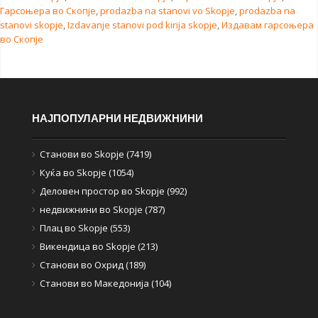
Гарсоњера во Скопје
,
prodazba na stanovi vo Skopje
,
prodazba na
stanovi skopje
,
Izdavanje stanovi pod kirija skopje
,
Издавам гарсоњера
во Скопје
НАЈПОПУЛАРНИ НЕДВИЖНИНИ
Станови во Skopje (7419)
Куќа во Skopje (1054)
Деловен простор во Skopje (992)
недвижнини во Skopje (787)
Плац во Skopje (553)
Викендица во Skopje (213)
Станови во Охрид (189)
Станови во Македонија (104)