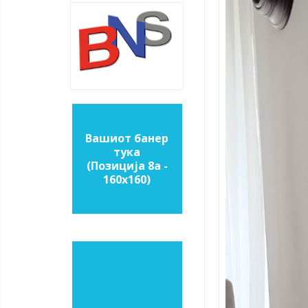
Вашиот банер
тука
(Позиција 8a -
160х160)