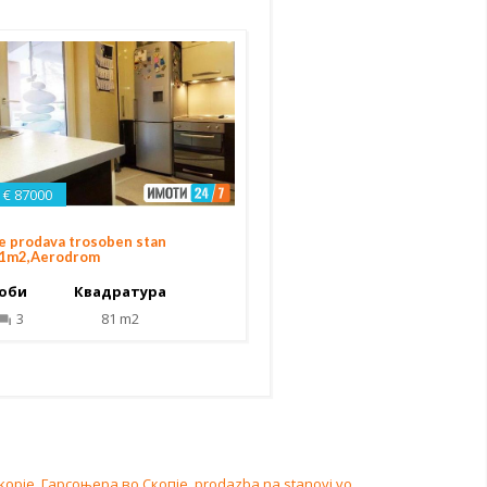
€ 87000
e prodava trosoben stan
1m2,Aerodrom
оби
Квадратура
3
81 m2
kopje
,
Гарсоњера во Скопје
,
prodazba na stanovi vo