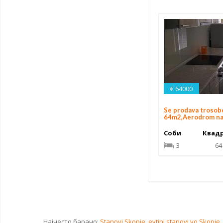
€ 64000
Se prodava trosob
64m2,Aerodrom na 
Соби
Квад
3
64
Најчесто барано:
Stanovi Skopje
,
evtini stanovi vo Skopje
,