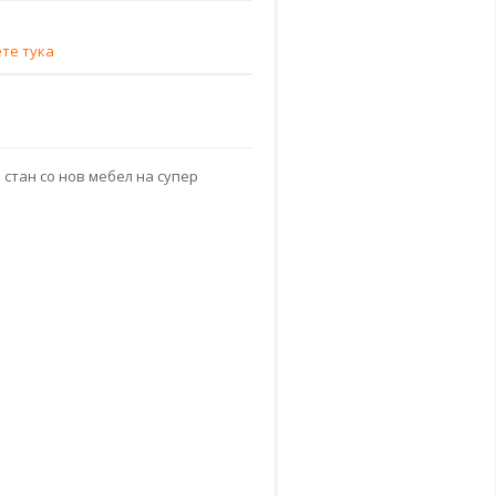
ете тука
 стан
со нов мебел на супер