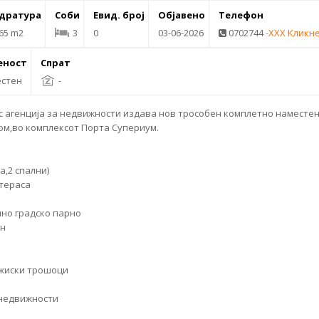
дратура
Соби
Евид. број
Објавено
Телефон
65 m2
3
0
03-06-2026
0702744
-XXX Кликн
еност
Спрат
стен
-
 агенција за недвижности издава нов трособен комплетно
наместен
ом,во комплексот Порта Супериум.
на,2 спални)
 тераса
лно
градско парно
ен
режиски трошоци
 недвижности