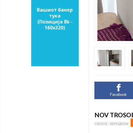
Вашиот банер
тука
(Позиција 8b -
160х320)
Facebook
NOV TROSOB
СКОПЈЕ / АЕРОДРОМ