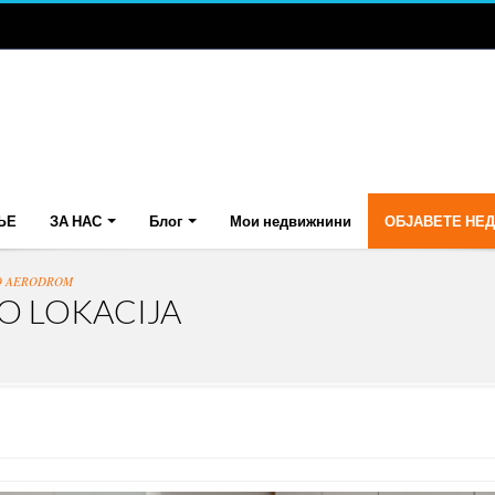
ЊЕ
ЗА НАС
Блог
Мои недвижнини
ОБЈАВЕТЕ НЕ
VO AERODROM
O LOKACIJA