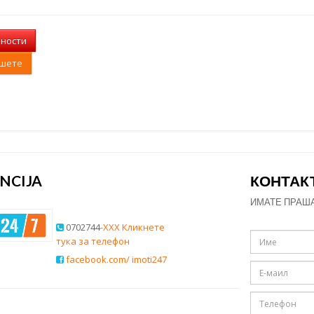
лности
ишете
NCIJA
КОНТАК
ИМАТЕ ПРАШ
0702744
-XXX Кликнете
тука за телефон
facebook.com/ imoti247