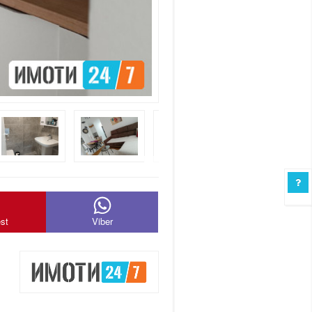
est
Viber