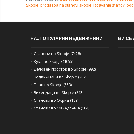
Skopje
,
prodazba na stanovi skopje
,
Izdavanje stanovi pod 
НАЈПОПУЛАРНИ НЕДВИЖНИНИ
ВИ СЕ
Станови во Skopje (7428)
Куќа во Skopje (1055)
Деловен простор во Skopje (992)
недвижнини во Skopje (787)
Плац во Skopje (553)
Викендица во Skopje (213)
Станови во Охрид (189)
Станови во Македонија (104)