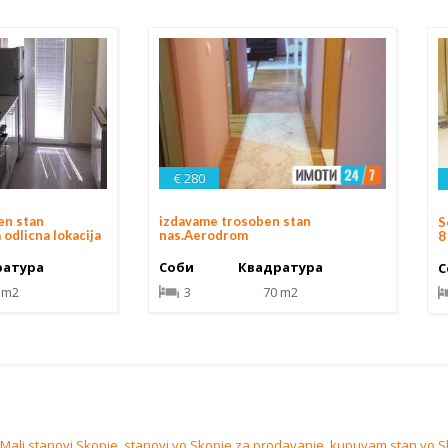
€ 280
en stan
izdavame trosoben stan
S
odlicna lokacija
nas.Aerodrom
8
ратура
Соби
Квадратура
С
 m2
3
70 m2
Mali stanovi Skopje
,
stanovi vo Skopje za prodavanje
,
kupuvam stan vo S