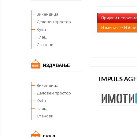
Викендица
Пријави неправи
Деловен простор
Измените / Избр
Куќа
Плац
Станови
ИЗДАВАЊЕ
IMPULS AGE
Викендица
Деловен простор
Куќа
Плац
Станови
ГРАД