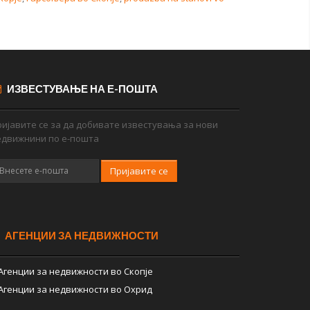
ИЗВЕСТУВАЊЕ НА Е-ПОШТА
ијавите се за да добивате известувања за нови
едвижнини по е-пошта
Пријавите се
АГЕНЦИИ ЗА НЕДВИЖНОСТИ
Агенции за недвижности во Скопје
Агенции за недвижности во Охрид