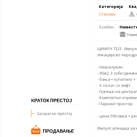
Категорија
Ква
Станови
3-собен
Намест
Наме
ШИФРА 7323 Импулс
ликација во Аеродр
- Невселуван
- 65м2, 3 соби (днев
- бања + купатило +
- 5-ти кат со лифт
- Греење на центра
- Комплетно опрем
KРАТОК ПРЕСТОЈ
- Паркинг простор
За краток престој
- цена 500 евра + 
Импулс агенција за
ПРОДАВАЊЕ