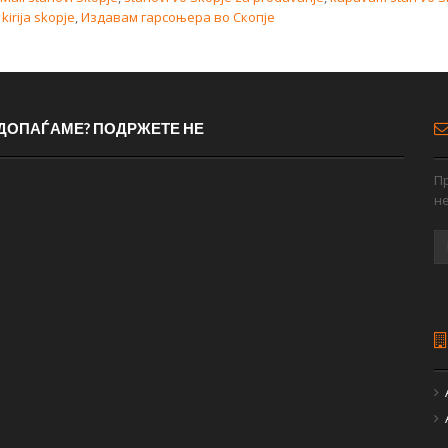
kirija skopje
,
Издавам гарсоњера во Скопје
 ДОПАЃАМЕ? ПОДРЖЕТЕ НЕ
Пр
н