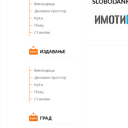
SLOBODANK
Викендица
Деловен простор
Куќа
Плац
Станови
ИЗДАВАЊЕ
Викендица
Деловен простор
Куќа
Плац
Станови
ГРАД