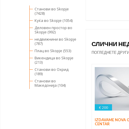
Станови во Skopje
(7428)
Куќа во Skopje (1054)
Деловен простор во
Skopje (992)
недвижнини во Skopje
СЛИЧНИ Н
(787)
Плац во Skopje (553)
ПОГЛЕДНЕТЕ ДРУГ
Викендица во Skopje
(213)
Станови во Охрид
(189)
Станови во
Македонија (104)
€ 200
IZDAVAME NOVA 
CENTAR