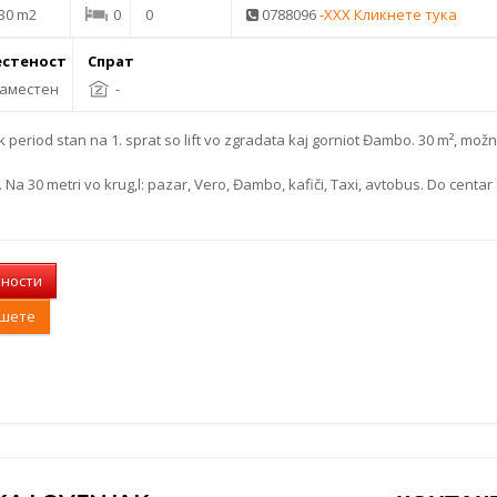
30 m2
0
0
0788096
-XXX Кликнете тука
стеност
Спрат
аместен
-
period stan na 1. sprat so lift vo zgradata kaj gorniot Đambo. 30 m², mož
Na 30 metri vo krug,l: pazar, Vero, Đambo, kafiči, Taxi, avtobus. Do centar
лности
ишете