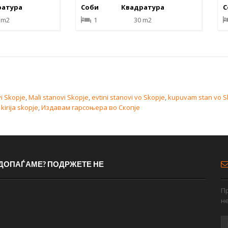
С
ратура
Соби
Квадратура
 m2
1
30 m2
i Skopje
,
Mali stanovi Skopje
,
evtini stanovi vo Skopje
,
kupuvam stan vo S
kirija skopje
,
Издавам гарсоњера во Скопје
 ДОПАЃАМЕ? ПОДРЖЕТЕ НЕ
Пр
н