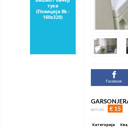
Вашиот банер
тука
(Позиција 8b -
160х320)
Facebook
GARSONJERA
€ 15
БИТОЛА /
Категорија
Ква