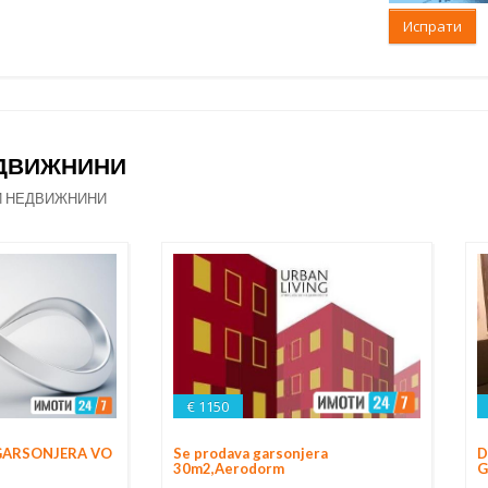
Испрати
ЕДВИЖНИНИ
И НЕДВИЖНИНИ
€ 1150
D
GARSONJERA VO
Se prodava garsonjera
G
30m2,Aerodorm