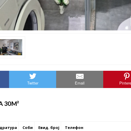
Twitter
Email
Pinter
 30M²
дратура
Соби
Евид. број
Телефон