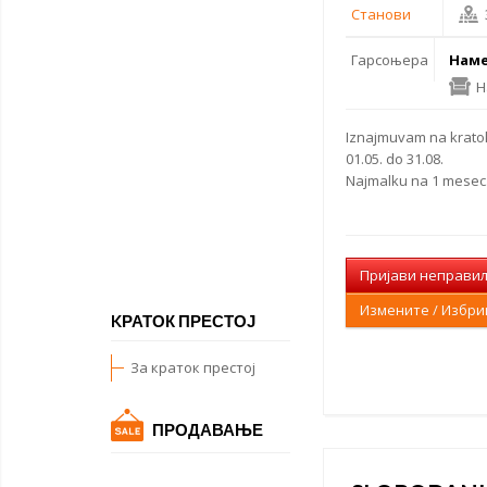
Станови
Гарсоњера
Наме
Н
Iznajmuvam na kratok 
01.05. do 31.08.
Najmalku na 1 mesec. 
Пријави неправи
Измените / Избр
KРАТОК ПРЕСТОЈ
За краток престој
ПРОДАВАЊЕ