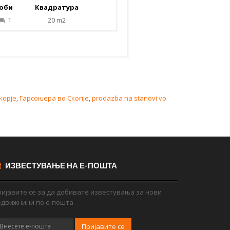
оби
Квадратура
1
20 m2
kopje
,
Гарсоњера во Скопје
,
prodazba na stanovi vo
ИЗВЕСТУВАЊЕ НА Е-ПОШТА
ијавите се за да добивате известувања за нови
едвижнини по е-пошта
Пријавите се