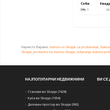
Соби
Квад
1
30
Најчесто барано:
stanovi vo Skopje za prodavanje
,
Stanov
Skopje
,
prodazba na stanovi skopje
,
Izdavanje stanovi pod 
НАЈПОПУЛАРНИ НЕДВИЖНИНИ
ВИ СЕ
Станови во Skopje (7428)
Куќа во Skopje (1054)
Деловен простор во Skopje (992)