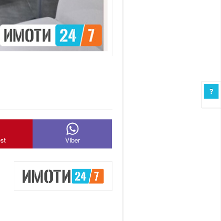
est
Viber