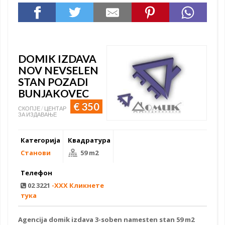
DOMIK IZDAVA
NOV NEVSELEN
STAN POZADI
BUNJAKOVEC
€ 350
СКОПЈЕ / ЦЕНТАР
ЗА ИЗДАВАЊЕ
Категорија
Квадратура
Станови
59 m2
Телефон
02 3221
-XXX Кликнете
тука
Agencija
domik izdava
3-soben
namesten stan
59 m2