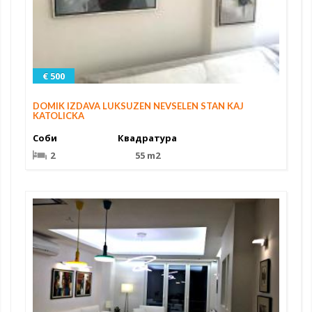
€ 500
DOMIK IZDAVA LUKSUZEN NEVSELEN STAN KAJ
KATOLICKA
Соби
Квадратура
2
55 m2