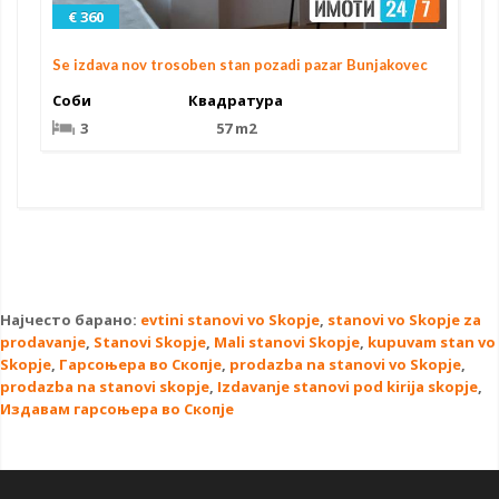
€ 360
Se izdava nov trosoben stan pozadi pazar Bunjakovec
Соби
Квадратура
3
57 m2
Најчесто барано:
evtini stanovi vo Skopje
,
stanovi vo Skopje za
prodavanje
,
Stanovi Skopje
,
Mali stanovi Skopje
,
kupuvam stan vo
Skopje
,
Гарсоњера во Скопје
,
prodazba na stanovi vo Skopje
,
prodazba na stanovi skopje
,
Izdavanje stanovi pod kirija skopje
,
Издавам гарсоњера во Скопје