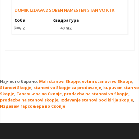
DOMIK IZDAVA 2 SOBEN NAMESTEN STAN VO KTK
Соби
Квадратура
2
40 m2
Најчесто барано:
Mali stanovi Skopje
,
evtini stanovi vo Skopje
,
Stanovi Skopje
,
stanovi vo Skopje za prodavanje
,
kupuvam stan vo
Skopje
,
Гарсоњера во Скопје
,
prodazba na stanovi vo Skopje
,
prodazba na stanovi skopje
,
Izdavanje stanovi pod kirija skopje
,
Издавам гарсоњера во Скопје