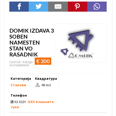
DOMIK IZDAVA 3
SOBEN
NAMESTEN
STAN VO
RASADNIK
€ 300
СКОПЈЕ / К.ВОДА
ЗА ИЗДАВАЊЕ
Категорија
Квадратура
Станови
60 m2
Телефон
02 3221
-XXX Кликнете
тука