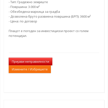
- Тип: Градежно земјиште
- Површина: 3.000 м²
- Обезбедена маркица за градба
- Дозволена бруто развиена површина (БРП): 3600 м²
- Цена:
по договор
Плацот е погоден за инвестициски проект со голем
потенцијал.
Пријави неправилности
Измените / Избришете