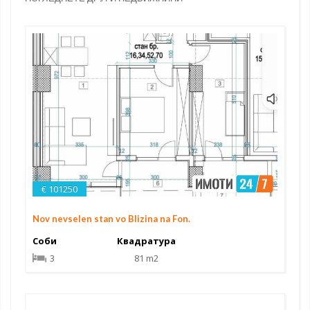
€ 101250
Nov nevselen stan vo Blizina na Fon.
Соби
Квадратура
3
81 m2