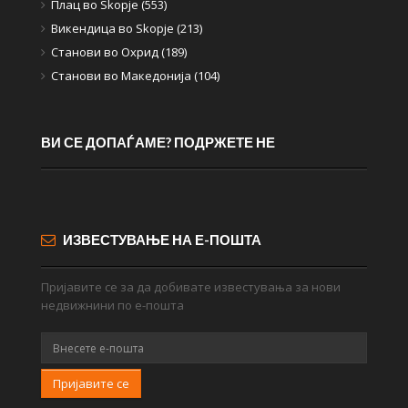
Плац во Skopje (553)
Викендица во Skopje (213)
Станови во Охрид (189)
Станови во Македонија (104)
ВИ СЕ ДОПАЃАМЕ? ПОДРЖЕТЕ НЕ
ИЗВЕСТУВАЊЕ НА Е-ПОШТА
Пријавите се за да добивате известувања за нови
недвижнини по е-пошта
Пријавите се