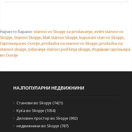
Најчесто барано:
stanovi vo Skopje za prodavanje
,
evtini stanovi vo
Skopje
,
Stanovi Skopje
,
Mali stanovi Skopje
,
kupuvam stan vo Skopje
,
Гарсоњера во Скопје
,
prodazba na stanovi vo Skopje
,
prodazba na
stanovi skopje
,
Izdavanje stanovi pod kirija skopje
,
Издавам гарсоњера
во Скопје
НАЈПОПУЛАРНИ НЕДВИЖНИНИ
Станови во Skopje (7421)
Куќа во Skopje (1054)
Деловен простор во Skopje (992)
недвижнини во Skopje (787)