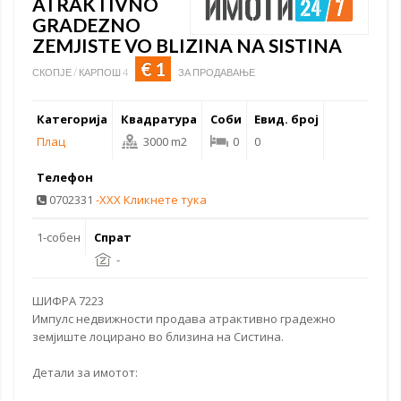
ATRAKTIVNO
GRADEZNO
ZEMJISTE VO BLIZINA NA SISTINA
€ 1
СКОПЈЕ / КАРПОШ 4
ЗА ПРОДАВАЊЕ
Категорија
Квадратура
Соби
Евид. број
Плац
3000 m2
0
0
Телефон
0702331
-XXX Кликнете тука
1-собен
Спрат
-
ШИФРА 7223
Импулс недвижности продава атрактивно градежно
земјиште лоцирано во близина на Систина.
Детали за имотот: