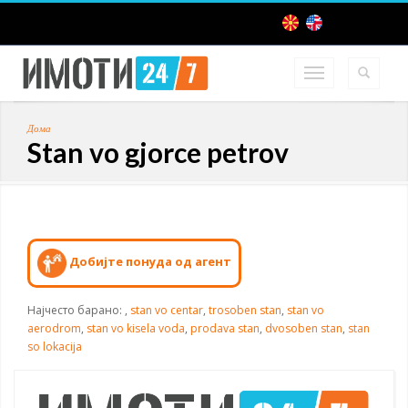
Дома
Stan vo gjorce petrov
Добијте понуда од агент
Најчесто барано:
,
stan vo centar
,
trosoben stan
,
stan vo
aerodrom
,
stan vo kisela voda
,
prodava stan
,
dvosoben stan
,
stan
so lokacija