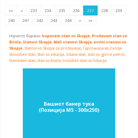
««
«
233
234
235
236
237
238
239
240
241
242
243
244
»
»»
Најчесто барано:
kupuvam stan vo Skopje
,
Prodavam stan vo
Bitola
,
Stanovi Skopje
,
Mali stanovi Skopje
,
evtini stanovi vo
Skopje
,
Stanovi vo Skopje za prodavanje
,
Гарсоњера во Скопје
dvosoben stan
,
Stan so lokacija
,
izdava stan
,
stan vo gjorce petrov
,
Namesten stan
,
stan vo kisela
,
trosoben stan so lokacija
Вашиот банер тука
(Позиција M5 - 300х250)