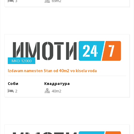
3
69m2
MKD 12000
Izdavam namesten Stan od 40m2 vo kisela voda
Соби
Квадратура
2
40m2