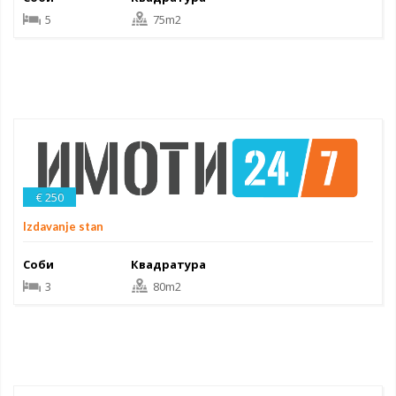
5
75m2
€ 250
Izdavanje stan
Соби
Квадратура
3
80m2