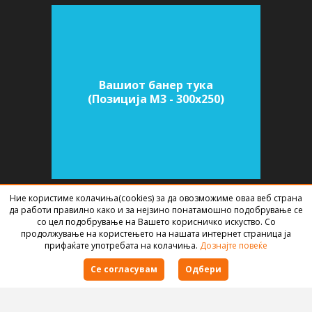
Вашиот банер тука
(Позиција M3 - 300х250)
Ние користиме колачиња(cookies) за да овозможиме оваа веб страна
да работи правилно како и за нејзино понатамошно подобрување се
СОФТВЕР ЗА АГЕНЦИИ ЗА НЕДВИЖНИНИ
ИЗРАБОТЕН ОД
BEST NET
со цел подобрување на Вашето корисничко искуство. Со
STUDIO
2026
продолжување на користењето на нашата интернет страница ја
прифаќате употребата на колачиња.
Дознајте повеќе
Правила за користење
Се согласувам
Одбери