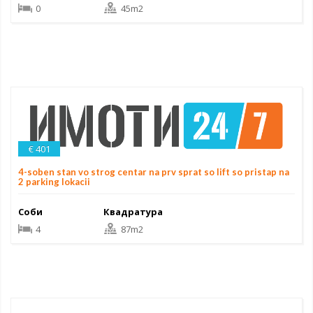
0
45m2
€ 401
4-soben stan vo strog centar na prv sprat so lift so pristap na
2 parking lokacii
Соби
Квадратура
4
87m2