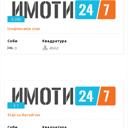
€ 200
Iznajmuvanje stan
Соби
Квадратура
0
45m2
€ 1
Stan vo Aerodrom
Соби
Квадратура