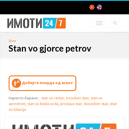
Дома
Stan vo gjorce petrov
Добијте понуда од агент
Најчесто барано:
,
stan vo centar
,
trosoben stan
,
stan vo
aerodrom
,
stan vo kisela voda
,
prodava stan
,
dvosoben stan
,
stan
so lokacija