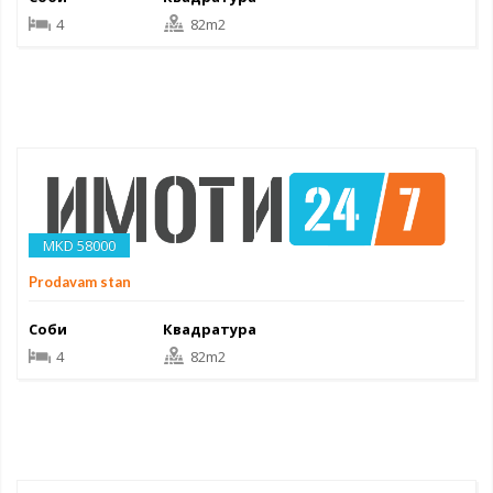
4
82m2
MKD 58000
Prodavam stan
Соби
Квадратура
4
82m2