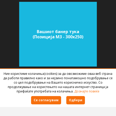
Вашиот банер тука
(Позиција M3 - 300х250)
Ние користиме колачиња(cookies) за да овозможиме оваа веб страна
да работи правилно како и за нејзино понатамошно подобрување се
СОФТВЕР ЗА АГЕНЦИИ ЗА НЕДВИЖНИНИ
ИЗРАБОТЕН ОД
BEST NET
со цел подобрување на Вашето корисничко искуство. Со
STUDIO
2026
продолжување на користењето на нашата интернет страница ја
прифаќате употребата на колачиња.
Дознајте повеќе
Правила за користење
Се согласувам
Одбери