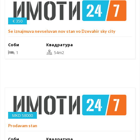
€ 350
Se iznajmuva nevseluvan nov stan vo Dzevahir sky city
Соби
Квадратура
1
54m2
MKD 58000
Prodavam stan
Соби
Квадратура