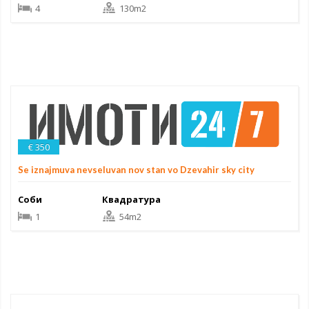
4
130m2
€ 350
Se iznajmuva nevseluvan nov stan vo Dzevahir sky city
Соби
Квадратура
1
54m2