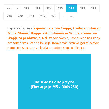
««
«
232
233
234
235
236
237
238
239
240
241
242
243
»
»»
Најчесто барано:
kupuvam stan vo Skopje
,
Prodavam stan vo
Bitola
,
Stanovi Skopje
,
evtini stanovi vo Skopje
,
stanovi vo
Skopje za prodavanje
,
Mali stanovi Skopje
,
Гарсоњера во Скопје
dvosoben stan
,
Stan so lokacija
,
izdava stan
,
stan vo gjorce petrov
,
Namesten stan
,
stan vo kisela
,
trosoben stan so lokacija
Вашиот банер тука
(Позиција M5 - 300х250)