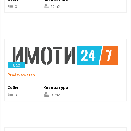
0
52m2
€ 60
Prodavam stan
Соби
Квадратура
3
97m2