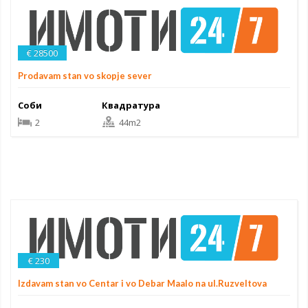
€ 28500
Prodavam stan vo skopje sever
Соби
Квадратура
2
44m2
€ 230
Izdavam stan vo Centar i vo Debar Maalo na ul.Ruzveltova