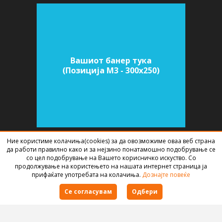
Вашиот банер тука
(Позиција M3 - 300х250)
Ние користиме колачиња(cookies) за да овозможиме оваа веб страна
да работи правилно како и за нејзино понатамошно подобрување се
СОФТВЕР ЗА АГЕНЦИИ ЗА НЕДВИЖНИНИ
ИЗРАБОТЕН ОД
BEST NET
со цел подобрување на Вашето корисничко искуство. Со
STUDIO
2026
продолжување на користењето на нашата интернет страница ја
прифаќате употребата на колачиња.
Дознајте повеќе
Правила за користење
Се согласувам
Одбери