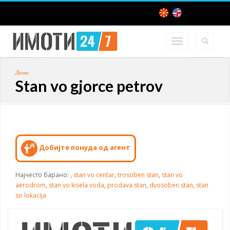
Дома
Stan vo gjorce petrov
Добијте понуда од агент
Најчесто барано:
,
stan vo centar
,
trosoben stan
,
stan vo
aerodrom
,
stan vo kisela voda
,
prodava stan
,
dvosoben stan
,
stan
so lokacija