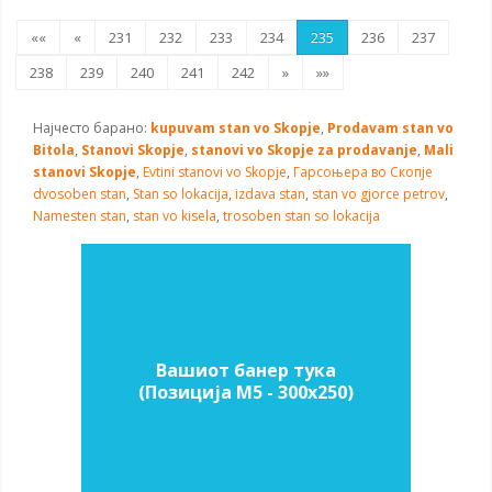
««
«
231
232
233
234
235
236
237
238
239
240
241
242
»
»»
Најчесто барано:
kupuvam stan vo Skopje
,
Prodavam stan vo
Bitola
,
Stanovi Skopje
,
stanovi vo Skopje za prodavanje
,
Mali
stanovi Skopje
,
Evtini stanovi vo Skopje
,
Гарсоњера во Скопје
dvosoben stan
,
Stan so lokacija
,
izdava stan
,
stan vo gjorce petrov
,
Namesten stan
,
stan vo kisela
,
trosoben stan so lokacija
Вашиот банер тука
(Позиција M5 - 300х250)