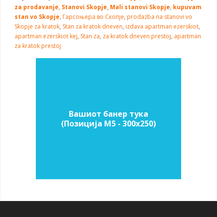
za prodavanje
,
Stanovi Skopje
,
Mali stanovi Skopje
,
kupuvam
stan vo Skopje
,
Гарсоњера во Скопје
,
prodazba na stanovi vo
Skopje
za kratok
,
Stan za kratok dneven
,
izdava apartman ezerskiot
,
apartman ezerskiot kej
,
Stan za
,
za kratok dneven prestoj
,
apartman
za kratok prestoj
Вашиот банер тука
(Позиција M5 - 300х250)