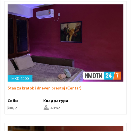
MKD 1200
Stan za kratok i dneven prestoj (Centar)
Соби
Квадратура
2
40m2