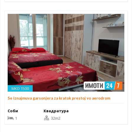
MKD 1500
Se iznajmuva garsonjera za kratok prestoj vo aerodrom
Соби
Квадратура
1
32m2