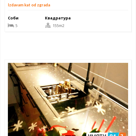
Izdavam kat od zgrada
Соби
Квадратура
5
155m2