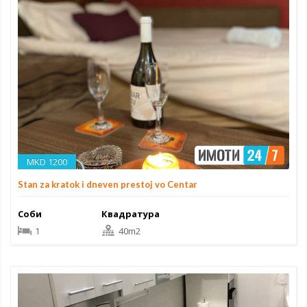
MKD 1200
Stan za kratok i dneven prestoj vo Centar
Соби
Квадратура
1
40m2