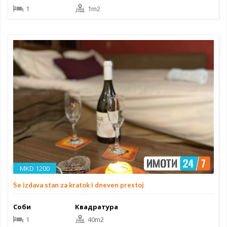
1
1m2
MKD 1200
Se izdava stan za kratok i dneven prestoj
Соби
Квадратура
1
40m2