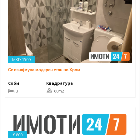
MKD 1500
Се изнајмува модерен стан во Хром
Соби
Квадратура
3
60m2
€ 800