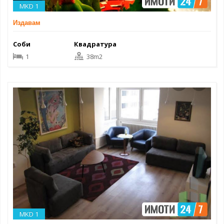
MKD 1
Издавам
Соби
Квадратура
1
38m2
MKD 1