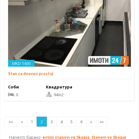
MKD 1400
Stan za dneven prestoj
Соби
Квадратура
0
94m2
««
«
1
2
3
4
5
6
»
»»
Најчесто барано:
evtini stanovi vo Skopje
,
Stanovi vo Skopje