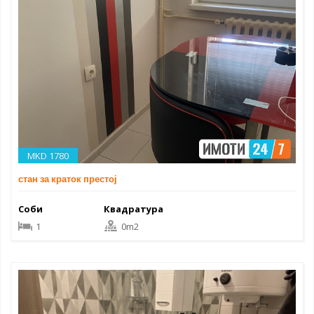
MKD 1780
стан за краток престој
Соби
Квадратура
1
0m2