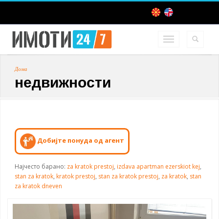
Дома
недвижности
Добијте понуда од агент
Најчесто барано:
za kratok prestoj
,
izdava apartman ezerskiot kej
,
stan za kratok
,
kratok prestoj
,
stan za kratok prestoj
,
za kratok
,
stan
za kratok dneven