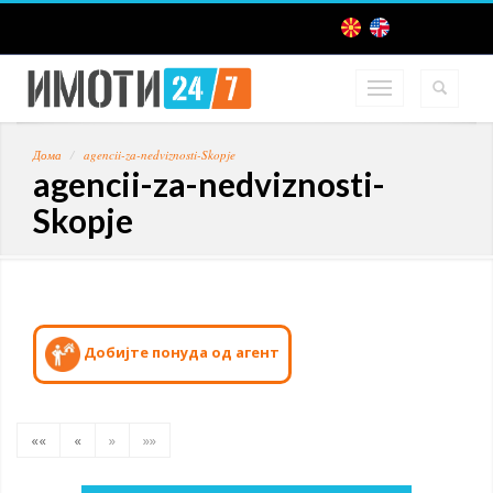
Дома
agencii-za-nedviznosti-Skopje
agencii-za-nedviznosti-
Skopje
Добијте понуда од агент
««
«
»
»»