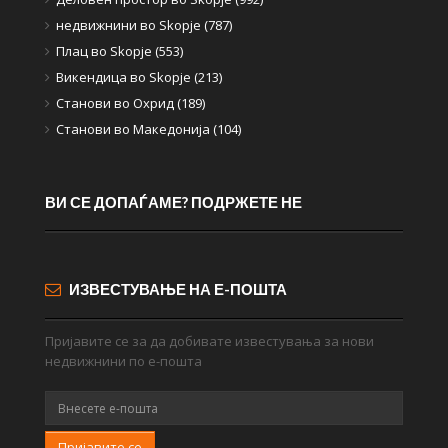
недвижнини во Skopje (787)
Плац во Skopje (553)
Викендица во Skopje (213)
Станови во Охрид (189)
Станови во Македонија (104)
ВИ СЕ ДОПАЃАМЕ? ПОДРЖЕТЕ НЕ
ИЗВЕСТУВАЊЕ НА Е-ПОШТА
Пријавите се за да добивате известувања за нови
недвижнини по е-пошта
Пријавите се