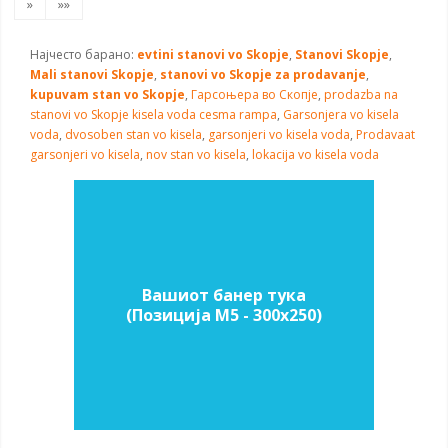
»
»»
Најчесто барано:
evtini stanovi vo Skopje
,
Stanovi Skopje
,
Mali stanovi Skopje
,
stanovi vo Skopje za prodavanje
,
kupuvam stan vo Skopje
,
Гарсоњера во Скопје
,
prodazba na
stanovi vo Skopje
kisela voda cesma rampa
,
Garsonjera vo kisela
voda
,
dvosoben stan vo kisela
,
garsonjeri vo kisela voda
,
Prodavaat
garsonjeri vo kisela
,
nov stan vo kisela
,
lokacija vo kisela voda
Вашиот банер тука
(Позиција M5 - 300х250)