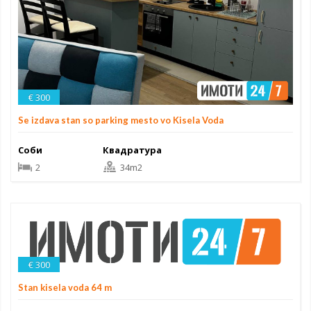
€ 300
Se izdava stan so parking mesto vo Kisela Voda
Соби
Квадратура
2
34m2
€ 300
Stan kisela voda 64 m