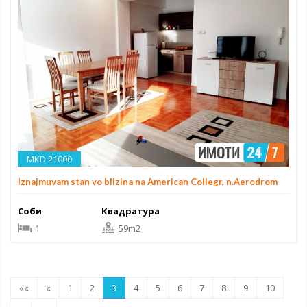
MKD 21000
Iznajmuvam stan vo blizina na American Collegr, n.Aerodrom
Соби
Квадратура
1
59m2
««
«
1
2
3
4
5
6
7
8
9
10