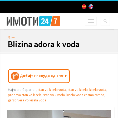
Дома
Blizina adora k voda
Добијте понуда од агент
Најчесто барано:
,
stan vo kisela voda
,
stan vo kisela
,
kisela voda
,
prodava stan vo kisela
,
stan vo k voda
,
kisela voda cesma rampa
,
garsonjera vo kisela voda