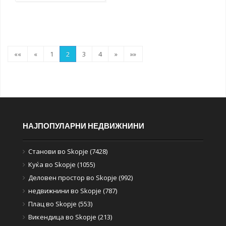
««
«
1
2
3
4
»
»»
НАЈПОПУЛАРНИ НЕДВИЖНИНИ
Станови во Skopje (7428)
Куќа во Skopje (1055)
Деловен простор во Skopje (992)
недвижнини во Skopje (787)
Плац во Skopje (553)
Викендица во Skopje (213)