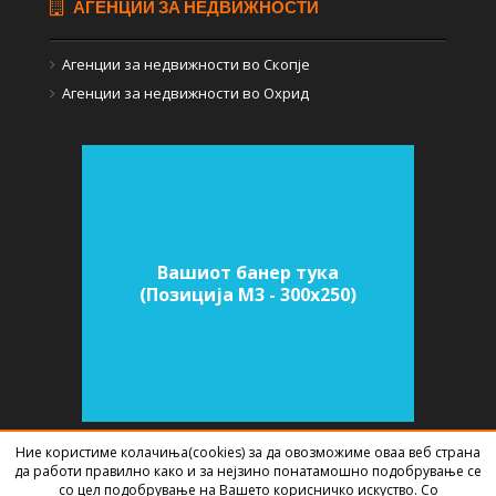
АГЕНЦИИ ЗА НЕДВИЖНОСТИ
Агенции за недвижности во Скопје
Агенции за недвижности во Охрид
Вашиот банер тука
(Позиција M3 - 300х250)
Ние користиме колачиња(cookies) за да овозможиме оваа веб страна
да работи правилно како и за нејзино понатамошно подобрување се
СОФТВЕР ЗА АГЕНЦИИ ЗА НЕДВИЖНИНИ
ИЗРАБОТЕН ОД
BEST NET
со цел подобрување на Вашето корисничко искуство. Со