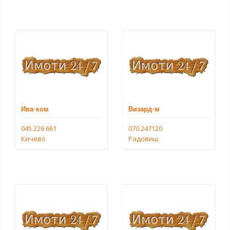
Ива-ком
Визард-м
045 226 661
070 247120
Кичево
Радовиш