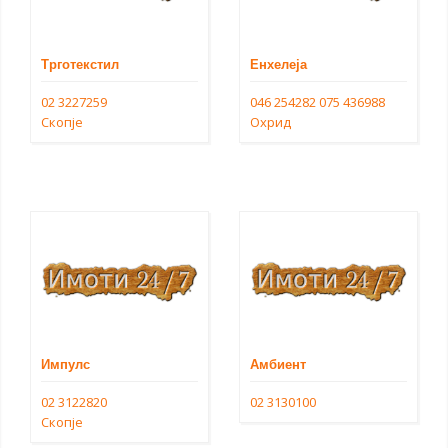
Трготекстил
Енхелеја
02 3227259
046 254282
075 436988
Скопје
Охрид
Импулс
Амбиент
02 3122820
02 3130100
Скопје