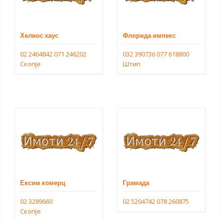
Хелиос хаус
Флорида импекс
02 2464842
071 246202
032 390736
077 618800
Скопје
Штип
Ексим комерц
Грамада
02 3289660
02 5204742
078 260875
Скопје