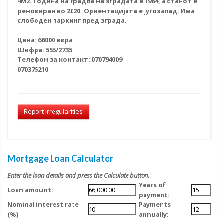
4м2. Година на градба на зградата е 1984, а станот е
реновиран во 2020. Ориентацијата е југозапад. Има
слободен паркинг пред зграда.
Цена: 66000 евра
Шифра: 555/2735
Телефон за контакт: 070794009
070375210
Report irregularities
Mortgage Loan Calculator
Enter the loan details and press the Calculate button.
Years of
Loan amount:
payment:
Nominal interest rate
Payments
(%)
annually: