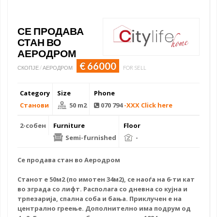
СЕ ПРОДАВА
СТАН ВО
АЕРОДРОМ
€ 66000
СКОПЈЕ / АЕРОДРОМ
FOR SELL
Category
Size
Phone
Станови
50 m2
070 794
-XXX Click here
2-собен
Furniture
Floor
Semi-furnished
-
Се
продава стан
во Аеродром
Станот е 50м2 (по имотен 34м2), се наоѓа на 6-ти кат
во зграда со лифт. Располага со дневна со кујна и
трпезарија, спална соба и бања. Приклучен е на
централно греење. Дополнително има подрум од