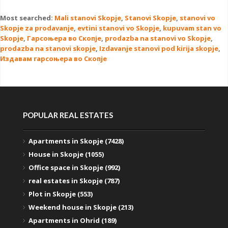
Most searched:
Mali stanovi Skopje
,
Stanovi Skopje
,
stanovi vo
Skopje za prodavanje
,
evtini stanovi vo Skopje
,
kupuvam stan vo
Skopje
,
Гарсоњера во Скопје
,
prodazba na stanovi vo Skopje
,
prodazba na stanovi skopje
,
Izdavanje stanovi pod kirija skopje
,
Издавам гарсоњера во Скопје
POPULAR REAL ESTATES
Apartments in Skopje (7428)
House in Skopje (1055)
Office space in Skopje (992)
real estates in Skopje (787)
Plot in Skopje (553)
Weekend house in Skopje (213)
Apartments in Ohrid (189)