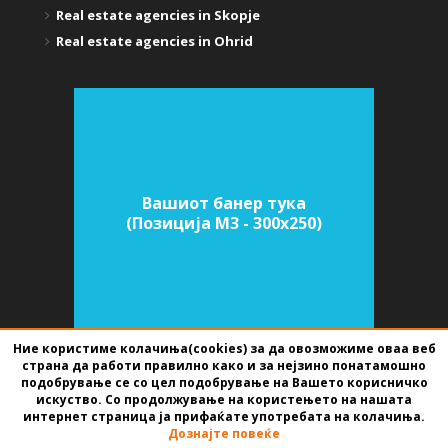
Real estate agencies in Skopje
Real estate agencies in Ohrid
Вашиот банер тука
(Позиција M3 - 300х250)
Ние користиме колачиња(cookies) за да овозможиме оваа веб
страна да работи правилно како и за нејзино понатамошно
подобрување се со цел подобрување на Вашето корисничко
SOFTWARE FOR REAL ESTATE AGENCIES
DEVELOPED BY
BEST NET STUDIO
искуство. Со продолжување на користењето на нашата
2026
интернет страница ја прифаќате употребата на колачиња.
Дознајте повеќе