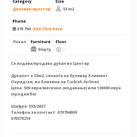
Category
Size
Деловен простор
53 m2
Phone
070 794
-XXX Click here
Локал
Furniture
Floor
Empty
-
Се издава/
продава дуќан
во Центар
Дуќанот е 53м2, сенаоѓа на булевар Климент
Охридски, во близина на Turkish Airlines.
Цена: 500 евра/месечно (издавање) или 130000 евра
(продажба)
Шифра: 555/2637
Телефон за контакт: 070794009
070375210