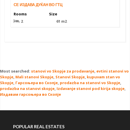
СЕ ИЗДАВА ДУЌАН ВО ГТЦ
Rooms
Size
2
61 m2
Most searched:
stanovi vo Skopje za prodavanje
,
evtini stanovi vo
Skopje
,
Mali stanovi Skopje
,
Stanovi Skopje
,
kupuvam stan vo
Skopje
,
Гарсоњера во Скопје
,
prodazba na stanovi vo Skopje
,
prodazba na stanovi skopje
,
Izdavanje stanovi pod kirija skopje
,
Издавам гарсоњера во Скопје
POPULAR REAL ESTATES