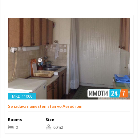
MKD 11000
Se izdava namesten stan vo Aerodrom
Rooms
Size
0
60m2