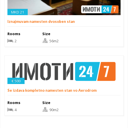
MKD 21
Iznajmuvam namesten dvosoben stan
Rooms
Size
2
56m2
€ 500
Se izdava kompletno namesten stan vo Aerodrom
Rooms
Size
4
90m2