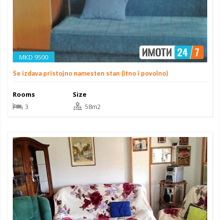
MKD 9500
Se izdava pristojno namesten stan (itno i povolno)
Rooms
Size
3
58m2