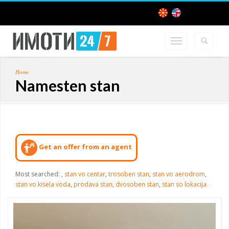
Home
Namesten stan
Get an offer from an agent
Most searched:
,
stan vo centar
,
trosoben stan
,
stan vo aerodrom
,
stan vo kisela voda
,
prodava stan
,
dvosoben stan
,
stan so lokacija