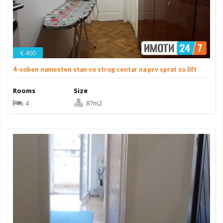
€ 400
4-soben namesten stan vo strog centar na prv sprat so lift
Rooms
Size
4
87m2