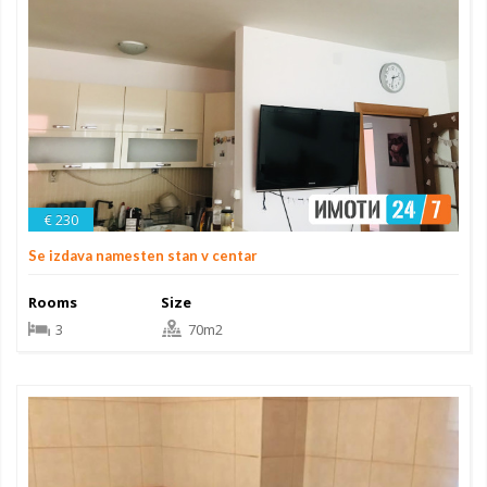
€ 230
Se izdava namesten stan v centar
Rooms
Size
3
70m2