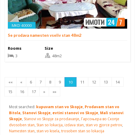
MKD 40000
Se prodava namesten vseliv stan 48m2
Rooms
Size
3
48m2
««
«
6
7
8
9
10
11
12
13
14
15
16
17
»
»»
Most searched:
kupuvam stan vo Skopje
,
Prodavam stan vo
Bitola
,
Stanovi Skopje
,
evtini stanovi vo Skopje
,
Mali stanovi
Skopje
,
Stanovi vo Skopje za prodavanje
,
Гарсоњера во Скопје
dvosoben stan
,
Stan so lokacija
,
izdava stan
,
stan vo gjorce petrov
,
Namesten stan
,
stan vo kisela
,
trosoben stan so lokacija