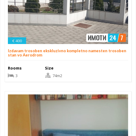
€ 400
Izdavam trosoben ekskluzivno kompletno namesten trosoben
stan vo Aerodrom
Rooms
Size
3
74m2