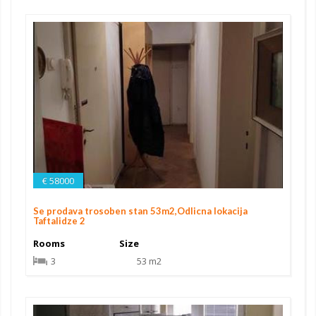
€ 58000
Se prodava trosoben stan 53m2,Odlicna lokacija
Taftalidze 2
Rooms
Size
3
53 m2