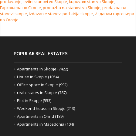
prodavanje
,
evtini stanovi vo Skopje
,
kupuvam stan vo Skopje
,
Гарсоњера во Скопје
,
prodazba na stanovi vo Skopje
,
prodazba na
stanovi skopje
,
Izdavanje stanovi pod kirija skopje
,
Издавам гарсоњера
во Скопје
POPULAR REAL ESTATES
Apartments in Skopje (7422)
House in Skopje (1054)
Office space in Skopje (992)
real estates in Skopje (787)
Plot in Skopje (553)
Weekend house in Skopje (213)
Apartments in Ohrid (189)
Apartments in Macedonia (104)