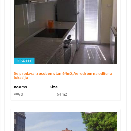
€ 64000
Se prodava trosoben stan 64m2,Aerodrom na odlicna
lokacija
Rooms
Size
3
64 m2