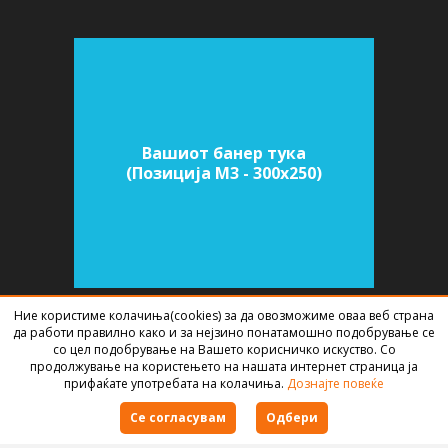
Вашиот банер тука
(Позиција M3 - 300х250)
Ние користиме колачиња(cookies) за да овозможиме оваа веб страна
да работи правилно како и за нејзино понатамошно подобрување се
SOFTWARE FOR REAL ESTATE AGENCIES
DEVELOPED BY
BEST NET STUDIO
со цел подобрување на Вашето корисничко искуство. Со
2026
продолжување на користењето на нашата интернет страница ја
прифаќате употребата на колачиња.
Дознајте повеќе
Terms of use
Се согласувам
Одбери