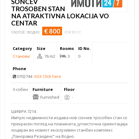
SONCEV
TROSOBEN STAN
NA ATRAKTIVNA LOKACIJA VO
CENTAR
€ 800
СКОПЈЕ / ВОДНО
FOR RENT
Category
Size
Rooms
ID No.
Станови
76 m2
3
0
Phone
0702744
-XXX Click here
3-собен
Furniture
Floor
Furnished
-
ШИФРА 7214
Импулс недвижности издава нов сончев трособен стан
со
прекрасен поглед
на планината, југоисточна ориентација
лоциран во новиот ексклузивен станбен комплекс
„Панорама Резиденс“ на Водно.