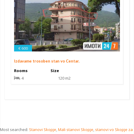
€ 600
Izdavame trosoben stan vo Centar.
Rooms
Size
4
120 m2
Most searched:
Stanovi Skopje
,
Mali stanovi Skopje
,
stanovi vo Skopje za