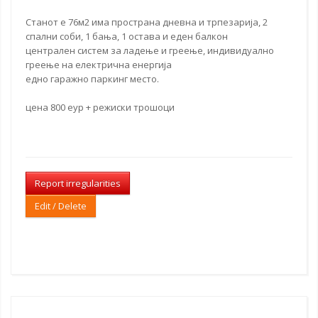
Станот е 76м2 има пространа дневна и трпезарија, 2
спални соби, 1 бања, 1 остава и еден балкон
централен систем за ладење и греење, индивидуално
греење на електрична енергија
едно гаражно
паркинг место
.
цена 800 еур + режиски трошоци
Report irregularities
Edit / Delete