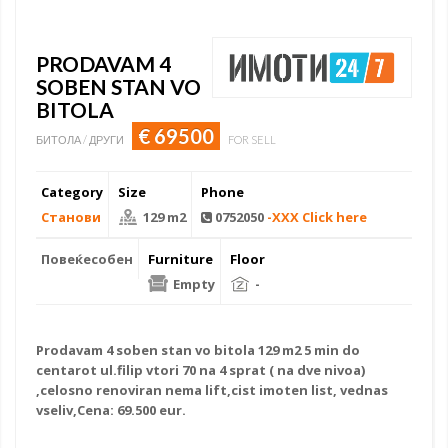
PRODAVAM 4
SOBEN STAN VO
BITOLA
€ 69500
БИТОЛА / ДРУГИ
FOR SELL
Category
Size
Phone
Станови
129 m2
0752050
-XXX Click here
Повеќесобен
Furniture
Floor
Empty
-
Prodavam 4 soben stan vo bitola 129 m2 5 min do
centarot ul.filip vtori 70 na 4 sprat ( na dve nivoa)
,celosno renoviran nema lift,cist imoten list, vednas
vseliv,Cena: 69.500 eur.