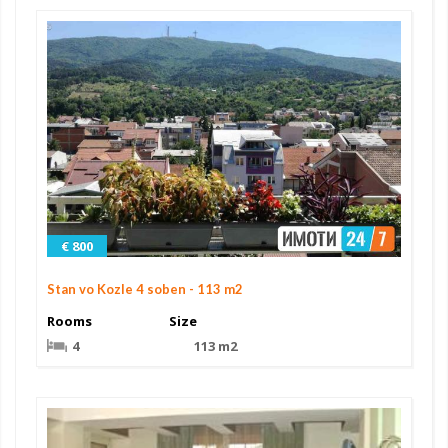
€ 800
Stan vo Kozle 4 soben - 113 m2
Rooms
Size
4
113 m2