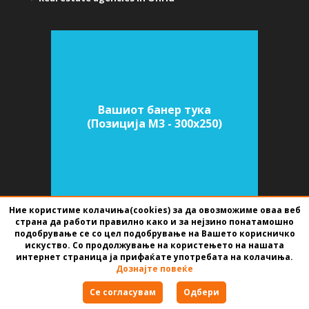
Вашиот банер тука
(Позиција M3 - 300х250)
Ние користиме колачиња(cookies) за да овозможиме оваа веб
страна да работи правилно како и за нејзино понатамошно
подобрување се со цел подобрување на Вашето корисничко
SOFTWARE FOR REAL ESTATE AGENCIES
DEVELOPED BY
BEST NET STUDIO
искуство. Со продолжување на користењето на нашата
2026
интернет страница ја прифаќате употребата на колачиња.
Дознајте повеќе
Terms of use
Се согласувам
Одбери