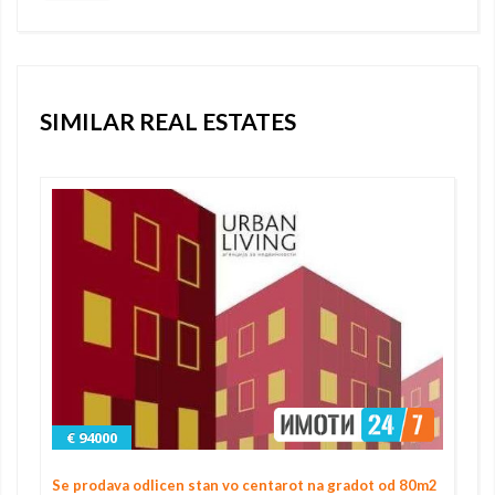
SIMILAR REAL ESTATES
€ 94000
Se prodava odlicen stan vo centarot na gradot od 80m2