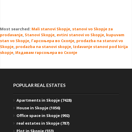
Most searched:
Mali stanovi Skopje
,
stanovi vo Skopje za
prodavanje
,
Stanovi Skopje
,
evtini stanovi vo Skopje
,
kupuvam
stan vo Skopje
,
Гарсоњера во Скопје
,
prodazba na stanovi vo
Skopje
,
prodazba na stanovi skopje
,
Izdavanje stanovi pod kirija
skopje
,
Издавам гарсоњера во Скопје
POPULAR REAL ESTATES
Apartments in Skopje (7428)
House in Skopje (1056)
Office space in Skopje (992)
real estates in Skopje (787)
Plot in Skopje (553)