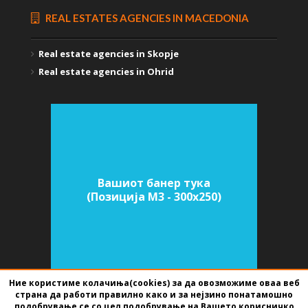
REAL ESTATES AGENCIES IN MACEDONIA
Real estate agencies in Skopje
Real estate agencies in Ohrid
Вашиот банер тука
(Позиција M3 - 300х250)
Ние користиме колачиња(cookies) за да овозможиме оваа веб
страна да работи правилно како и за нејзино понатамошно
подобрување се со цел подобрување на Вашето корисничко