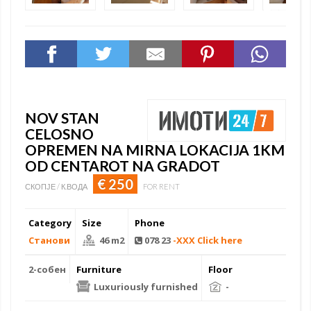
NOV STAN
CELOSNO
OPREMEN NA MIRNA LOKACIJA 1KM
OD CENTAROT NA GRADOT
€ 250
СКОПЈЕ / К.ВОДА
FOR RENT
Category
Size
Phone
Станови
46 m2
078 23
-XXX Click here
2-собен
Furniture
Floor
Luxuriously furnished
-