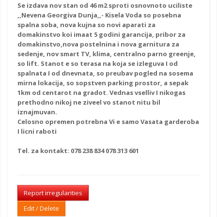
Se izdava
nov stan
od 46 m2 sproti osnovnoto uciliste
,,Nevena Georgiva Dunja,,- Kisela Voda
so posebna
spalna
soba, nova kujna so novi aparati za
domakinstvo koi imaat 5 godini garancija, pribor za
domakinstvo,nova postelnina i nova garnitura za
sedenje, nov smart TV, klima, centralno parno greenje,
so lift. Stanot e so terasa na koja se izleguva I od
spalnata I od dnevnata, so preubav pogled na sosema
mirna lokacija, so sopstven parking prostor, a sepak
1km od
centarot na gradot
. Vednas vselliv I nikogas
prethodno nikoj ne ziveel vo stanot nitu bil
iznajmuvan.
Celosno opremen potrebna Vi e samo Vasata garderoba
I licni raboti
Tel. za kontakt: 078 238 834 078 313 601
Report irregularities
Edit / Delete