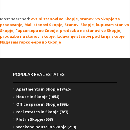
Most searched:
evtini stanovi vo Skopje
,
stanovi vo Skopje za
prodavanje
,
Mali stanovi Skopje
,
Stanovi Skopje
,
kupuvam stan vo
Skopje
,
Гарсоњера во Скопје
,
prodazba na stanovi vo Skopje
,
prodazba na stanovi skopje
,
Izdavanje stanovi pod kirija skopje
,
Издавам гарсоњера во Скопје
POPULAR REAL ESTATES
Apartments in Skopje (7426)
House in Skopje (1054)
Office space in Skopje (992)
real estates in Skopje (787)
Plot in Skopje (553)
Weekend house in Skopje (213)