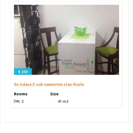
€ 250
Se izdava 2-sob namesten stan-Kozle
Rooms
Size
2
41 m2