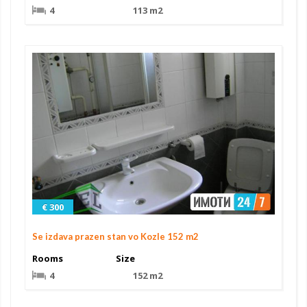
4
113 m2
€ 300
Se izdava prazen stan vo Kozle 152 m2
Rooms
Size
4
152 m2