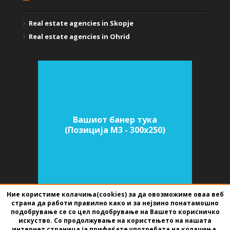
Real estate agencies in Skopje
Real estate agencies in Ohrid
Вашиот банер тука
(Позиција M3 - 300х250)
Ние користиме колачиња(cookies) за да овозможиме оваа веб
страна да работи правилно како и за нејзино понатамошно
подобрување се со цел подобрување на Вашето корисничко
SOFTWARE FOR REAL ESTATE AGENCIES
DEVELOPED BY
BEST NET STUDIO
искуство. Со продолжување на користењето на нашата
2026
интернет страница ја прифаќате употребата на колачиња.