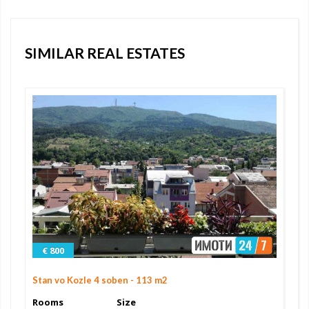
SIMILAR REAL ESTATES
€ 800
Stan vo Kozle 4 soben - 113 m2
Rooms
Size