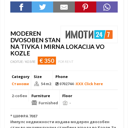
MODEREN
DVOSOBEN STAN
NA TIVKA I MIRNA LOKACIJA VO
KOZLE
€ 350
СКОПЈЕ / КОЗЛЕ
FOR RENT
Category
Size
Phone
Станови
54 m2
0702744
-XXX Click here
2-собен
Furniture
Floor
Furnished
-
* ШИФРА 7087
Импулс недвижности издава модерен
двособен
стан
во индивидуална станбена зграда во Козле.За