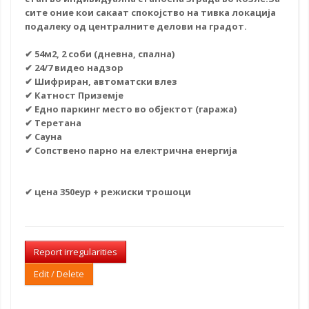
сите оние кои сакаат спокојство на тивка локација
подалеку од централните делови на градот.
✔ 54м2, 2 соби (дневна, спална)
✔ 24/7 видео надзор
✔ Шифриран, автоматски влез
✔ Катност Приземје
✔ Едно
паркинг место
во објектот (гаража)
✔ Теретана
✔ Сауна
✔ Сопствено парно на електрична енергија
✔ цена 350еур + режиски трошоци
Report irregularities
Edit / Delete