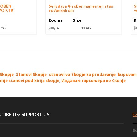
SOBEN
Se izdava 4-soben namesten stan
S
VO KTK
vo Aerodrom
v
Rooms
Size
R
 m2
4
90 m2
 Skopje
,
Stanovi Skopje
,
stanovi vo Skopje za prodavanje
,
kupuvam 
anje stanovi pod kirija skopje
,
Издавам гарсоњера во Скопје
 LIKE US? SUPPORT US
Su