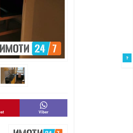
est
Viber