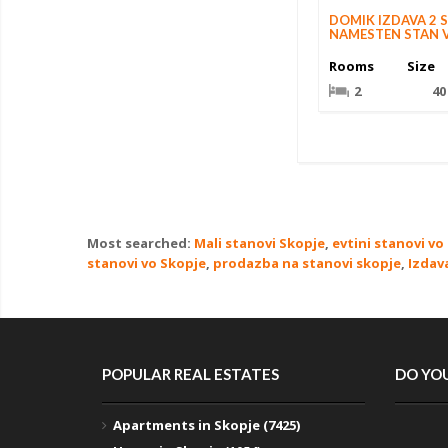
DOMIK IZDAVA 2 
NAMESTEN STAN 
Rooms
Size
2
40
Most searched:
Mali stanovi Skopje
,
evtini stanovi vo
stanovi vo Skopje
,
prodazba na stanovi skopje
,
Izdav
POPULAR REAL ESTATES
DO YOU
Apartments in Skopje (7425)