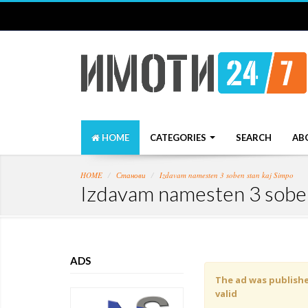
HOME
CATEGORIES
SEARCH
AB
HOME
Станови
Izdavam namesten 3 soben stan kaj Simpo
Izdavam namesten 3 soben
ADS
The ad was published
valid