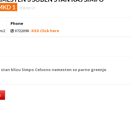
MKD 1
FOR RENT
Phone
 m2
0722090
-XXX Click here
 stan
blizu Simpo.Celsono namesten so parno greenje.
s