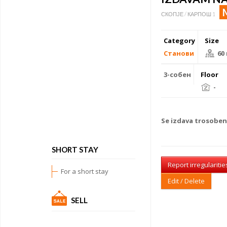
СКОПЈЕ / КАРПОШ 1
Category
Size
Станови
60
3-собен
Floor
-
Se izdava
trosoben
SHORT STAY
Report irregularitie
For a short stay
Edit / Delete
SELL