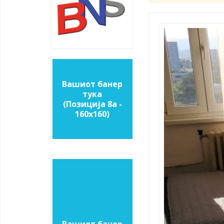
Вашиот банер
тука
(Позиција 8a -
160х160)