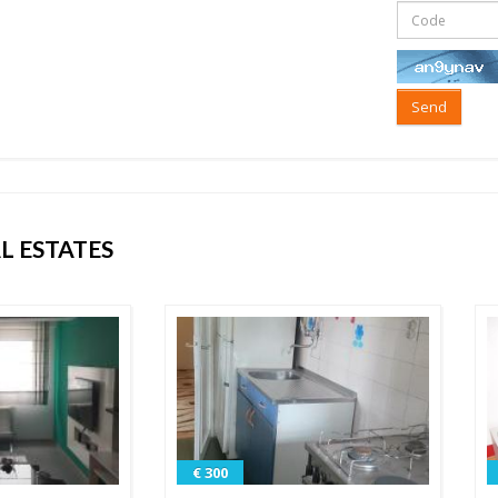
Send
L ESTATES
€ 300