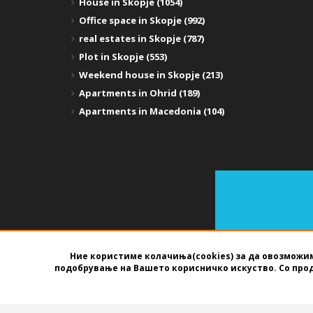
House in Skopje (1054)
Office space in Skopje (992)
real estates in Skopje (787)
Plot in Skopje (553)
Weekend house in Skopje (213)
Apartments in Ohrid (189)
Apartments in Macedonia (104)
Ние користиме колачиња(cookies) за да овозможим
подобрување на Вашето корисничко искуство. Со про
SOFTWARE FOR REAL ESTATE AGENCIES
DEVELOPED BY
BEST 