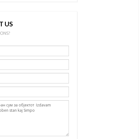
T US
IONS?