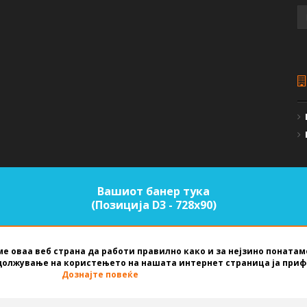
Вашиот банер тука
(Позиција D3 - 728х90)
е оваа веб страна да работи правилно како и за нејзино поната
должување на користењето на нашата интернет страница ја приф
NET STUDIO
2026
Дознајте повеќе