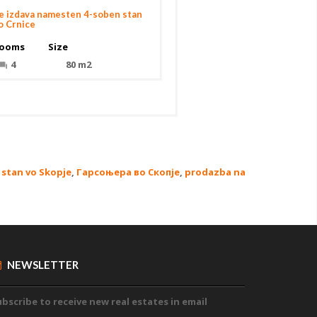
e izdava namesten 4-soben stan
o Crnice
ooms
Size
4
80 m2
stan vo Skopje
,
Гарсоњера во Скопје
,
prodazba na
NEWSLETTER
bscribe to receive new real estates in email