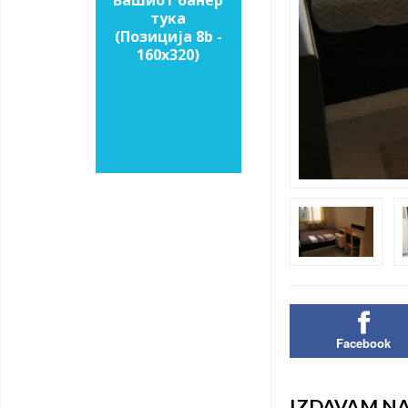
Вашиот банер
тука
(Позиција 8b -
160х320)
Facebook
IZDAVAM NA