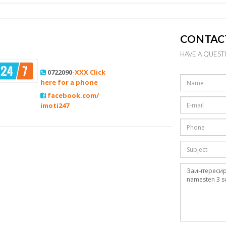
CONTAC
HAVE A QUEST
0722090
-XXX Click
here for a phone
facebook.com/
imoti247