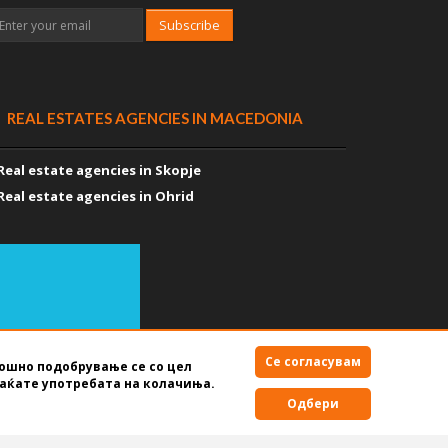
Subscribe
REAL ESTATES AGENCIES IN MACEDONIA
Real estate agencies in Skopje
Real estate agencies in Ohrid
Се согласувам
мошно подобрување се со цел
аќате употребата на колачиња.
Terms of use
Одбери