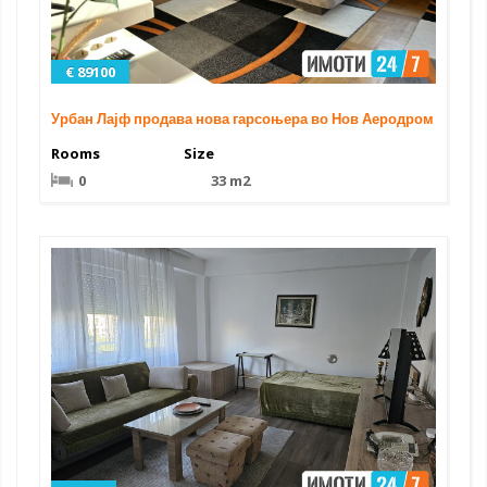
€ 89100
Урбан Лајф продава нова гарсоњера во Нов Аеродром
Rooms
Size
0
33 m2