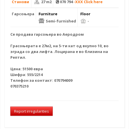
Станови
27 m2
070 794
-XXX Click here
Гарсоњера
Furniture
Floor
Semi-furnished
-
Се
продава гарсоњера
во Аеродром
Грасоњерата е 27м2, на 5-ти кат од вкупно 10, во
зграда со два лифта. Лоцирана е во близина на
Рептил.
Цена: 51500 евра
Шифра: 555/2214
Телефон за контакт: 070794009
070375210
Report irregularities