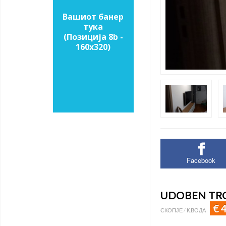
Вашиот банер
тука
(Позиција 8b -
160х320)
Facebook
UDOBEN TRO
€ 
СКОПЈЕ / К.ВОДА