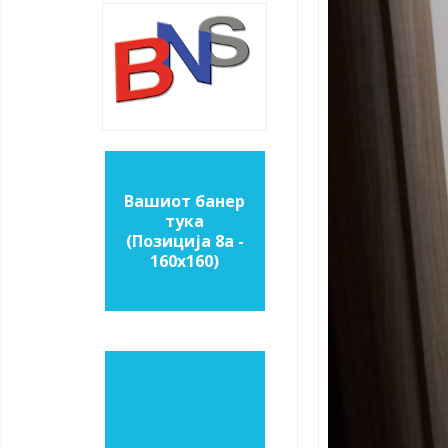
Вашиот банер
тука
(Позиција 8a -
160х160)