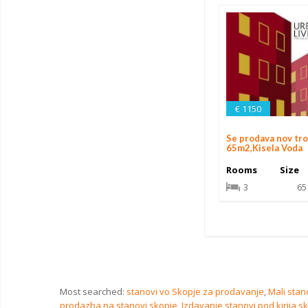
€ 1150
Se prodava nov tr
65m2,Kisela Voda
Rooms
Size
3
65
Most searched:
stanovi vo Skopje za prodavanje
,
Mali stan
prodazba na stanovi skopje
,
Izdavanje stanovi pod kirija s