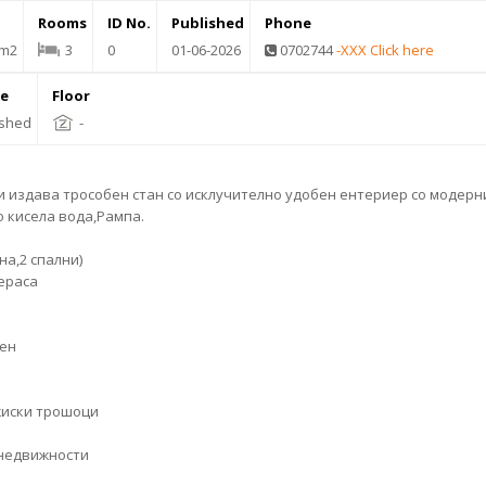
Rooms
ID No.
Published
Phone
 m2
3
0
01-06-2026
0702744
-XXX Click here
re
Floor
ished
-
 издава трособен стан со исклучително удобен ентериер со модерн
о
кисела вода
,Рампа.
на,2 спални)
тераса
ен
жиски трошоци
 недвижности