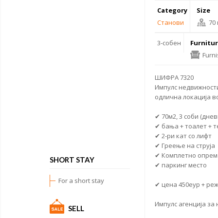
Category
Size
Станови
70
3-собен
Furnitu
Furn
ШИФРА 7320
Импулс недвижности
одлична локација в
✔ 70м2, 3 соби (днев
✔ бања + тоалет + 
✔ 2-ри кат со лифт
✔ Греење на струја
✔ Комплетно опрем
SHORT STAY
✔
паркинг место
For a short stay
✔ цена 450еур + ре
Импулс агенција за
SELL