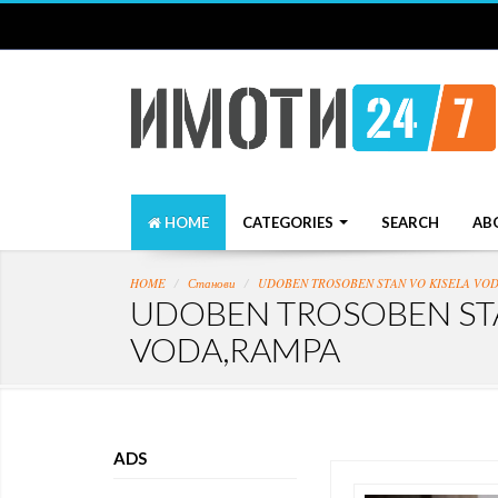
HOME
CATEGORIES
SEARCH
AB
HOME
Станови
UDOBEN TROSOBEN STAN VO KISELA VO
UDOBEN TROSOBEN STA
VODA,RAMPA
ADS