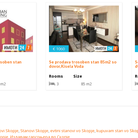
€ 1060
S
osoben stan
Se prodava trosoben stan 85m2 so
d
dovor,Kisela Voda
R
Rooms
Size
 m2
3
85 m2
ovi Skopje
,
Stanovi Skopje
,
evtini stanovi vo Skopje
,
kupuvam stan vo Sko
kopje
,
Издавам гарсоњера во Скопје