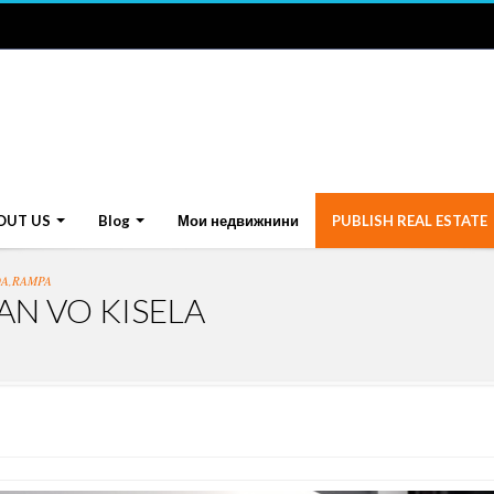
OUT US
Blog
Мои недвижнини
PUBLISH REAL ESTATE
DA,RAMPA
N VO KISELA