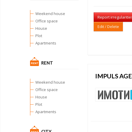
Weekend house
Report irregularitie
Office space
Edit / Delete
House
Plot
Apartments
RENT
IMPULS AGE
Weekend house
Office space
House
Plot
Apartments
CITY