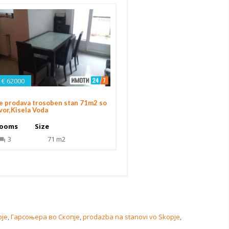
€ 62000
e prodava trosoben stan 71m2 so
vor,Kisela Voda
ooms
Size
3
71 m2
pje
,
Гарсоњера во Скопје
,
prodazba na stanovi vo Skopje
,