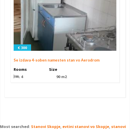
€ 300
Se izdava 4-soben namesten stan vo Aerodrom
Rooms
Size
4
90 m2
Most searched:
Stanovi Skopje
,
evtini stanovi vo Skopje
,
stanovi