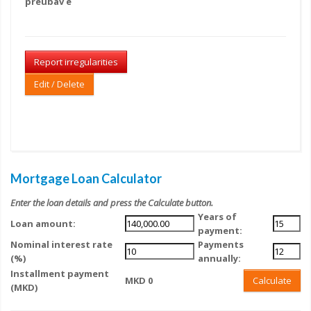
preubav e
Report irregularities
Edit / Delete
Mortgage Loan Calculator
Enter the loan details and press the Calculate button.
Years of
Loan amount:
payment:
Nominal interest rate
Payments
(%)
annually:
Installment payment
MKD 0
Calculate
(MKD)