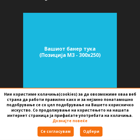
Вашиот банер тука
(Позиција M3 - 300х250)
Ние користиме колачиња(cookies) за да овозможиме оваа веб
страна да работи правилно како и за нејзино понатамошно
подобрување се со цел подобрување на Вашето корисничко
SOFTWARE FOR REAL ESTATE AGENCIES
DEVELOPED BY
BEST NET STUDIO
искуство. Со продолжување на користењето на нашата
2026
интернет страница ја прифаќате употребата на колачиња.
Дознајте повеќе
Terms of use
Се согласувам
Одбери