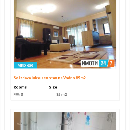
MKD 650
Se izdava luksuzen stan na Vodno 85m2
Rooms
Size
3
85 m2