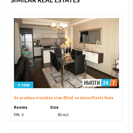
€ 1060
Se prodava trosoben stan 85m2 so dovor,Kisela Voda
Rooms
Size
3
85 m2