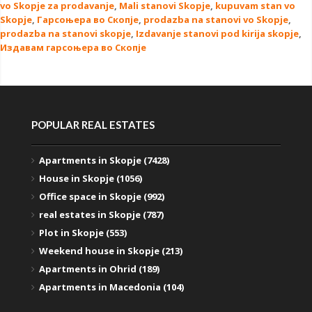
vo Skopje za prodavanje
,
Mali stanovi Skopje
,
kupuvam stan vo
Skopje
,
Гарсоњера во Скопје
,
prodazba na stanovi vo Skopje
,
prodazba na stanovi skopje
,
Izdavanje stanovi pod kirija skopje
,
Издавам гарсоњера во Скопје
POPULAR REAL ESTATES
Apartments in Skopje (7428)
House in Skopje (1056)
Office space in Skopje (992)
real estates in Skopje (787)
Plot in Skopje (553)
Weekend house in Skopje (213)
Apartments in Ohrid (189)
Apartments in Macedonia (104)