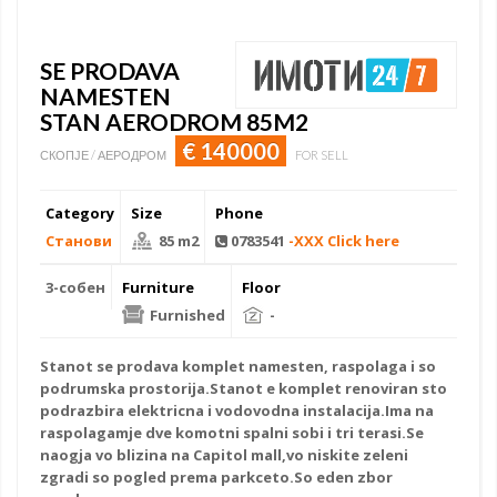
SE PRODAVA
NAMESTEN
STAN AERODROM 85M2
€ 140000
СКОПЈЕ / АЕРОДРОМ
FOR SELL
Category
Size
Phone
Станови
85 m2
0783541
-XXX Click here
3-собен
Furniture
Floor
Furnished
-
Stanot se prodava komplet namesten, raspolaga i so
podrumska prostorija.Stanot e komplet renoviran sto
podrazbira elektricna i vodovodna instalacija.Ima na
raspolagamje dve komotni spalni sobi i tri terasi.Se
naogja vo blizina na Capitol mall,vo niskite zeleni
zgradi so pogled prema parkceto.So eden zbor