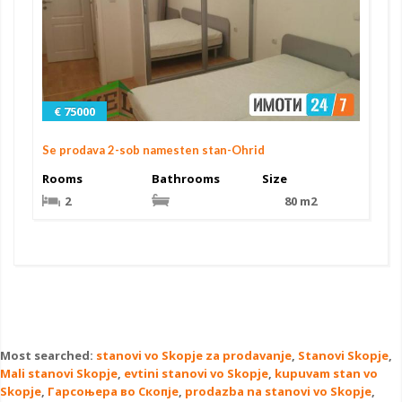
€ 75000
Se prodava 2-sob namesten stan-Ohrid
Rooms
Bathrooms
Size
2
80 m2
Most searched:
stanovi vo Skopje za prodavanje
,
Stanovi Skopje
,
Mali stanovi Skopje
,
evtini stanovi vo Skopje
,
kupuvam stan vo
Skopje
,
Гарсоњера во Скопје
,
prodazba na stanovi vo Skopje
,