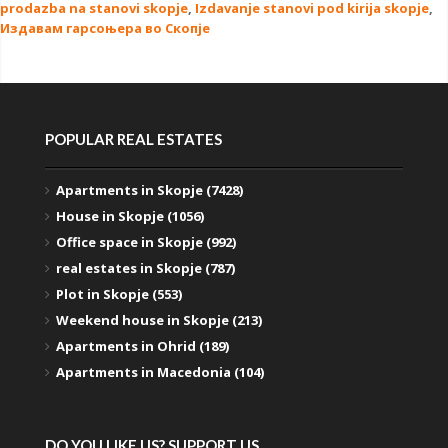
prodazba na stanovi skopje
,
Izdavanje stanovi pod kirija skopje
,
Издавам гарсоњера во Скопје
POPULAR REAL ESTATES
Apartments in Skopje (7428)
House in Skopje (1056)
Office space in Skopje (992)
real estates in Skopje (787)
Plot in Skopje (553)
Weekend house in Skopje (213)
Apartments in Ohrid (189)
Apartments in Macedonia (104)
DO YOU LIKE US? SUPPORT US