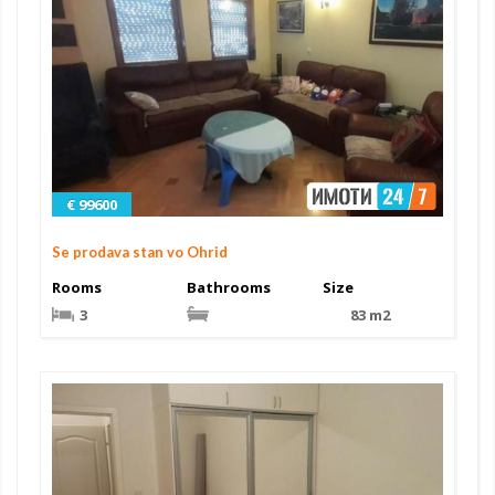
€ 99600
Se prodava stan vo Ohrid
Rooms
Bathrooms
Size
3
83 m2