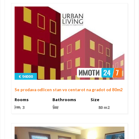
€ 94000
Se prodava odlicen stan vo centarot na gradot od 80m2
Rooms
Bathrooms
Size
3
80 m2