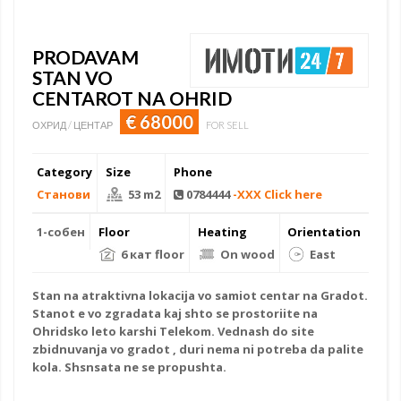
PRODAVAM
STAN VO
CENTAROT NA OHRID
€ 68000
ОХРИД / ЦЕНТАР
FOR SELL
Category
Size
Phone
Станови
53 m2
0784444
-XXX Click here
1-собен
Floor
Heating
Orientation
6 кат floor
On wood
East
Stan na atraktivna lokacija vo samiot centar na Gradot.
Stanot e vo zgradata kaj shto se prostoriite na
Ohridsko leto karshi Telekom. Vednash do site
zbidnuvanja vo gradot , duri nema ni potreba da palite
kola. Shsnsata ne se propushta.