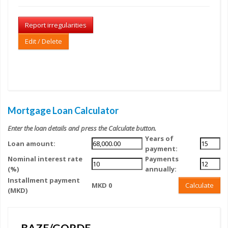
Report irregularities
Edit / Delete
Mortgage Loan Calculator
Enter the loan details and press the Calculate button.
Years of
Loan amount:
payment:
Nominal interest rate
Payments
(%)
annually:
Installment payment
MKD 0
Calculate
(MKD)
BAZE/GORDE