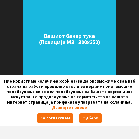
Вашиот банер тука
(Позиција M3 - 300х250)
Ние користиме колачиња(cookies) за да овозможиме оваа веб
страна да работи правилно како и за нејзино понатамошно
подобрување се со цел подобрување на Вашето корисничко
SOFTWARE FOR REAL ESTATE AGENCIES
DEVELOPED BY
BEST NET STUDIO
искуство. Со продолжување на користењето на нашата
2026
интернет страница ја прифаќате употребата на колачиња.
Дознајте повеќе
Terms of use
Се согласувам
Одбери