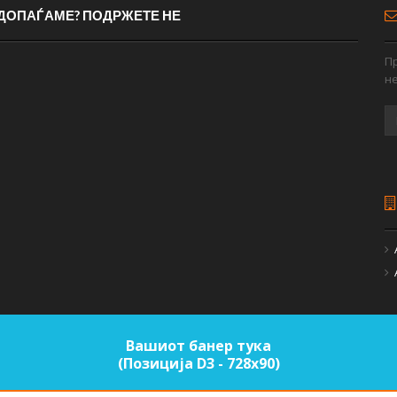
 ДОПАЃАМЕ? ПОДРЖЕТЕ НЕ
Пр
н
Вашиот банер тука
(Позиција D3 - 728х90)