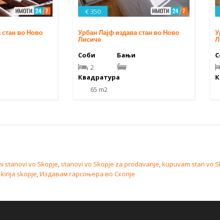
€ 350
 стан во Ново
Урбан Лајф издава стан во Ново
У
Лисиче
Л
Соби
Бањи
С
2
Квадратура
К
65 m2
ni stanovi vo Skopje
,
stanovi vo Skopje za prodavanje
,
kupuvam stan vo S
kirija skopje
,
Издавам гарсоњера во Скопје