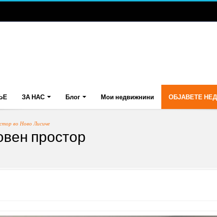
ЊЕ
ЗА НАС
Блог
Мои недвижнини
ОБЈАВЕТЕ НЕ
остор во Ново Лисиче
овен простор