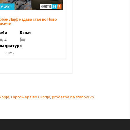
€ 450
рбан Лајф издава стан во Ново
исиче
оби
Бањи
4
вадратура
90 m2
kopje
,
Гарсоњера во Скопје
,
prodazba na stanovi vo