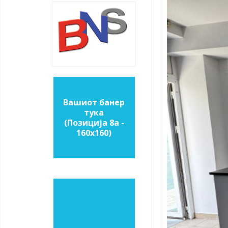
Вашиот банер
тука
(Позиција 8a -
160х160)