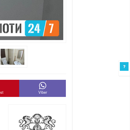
est
Viber