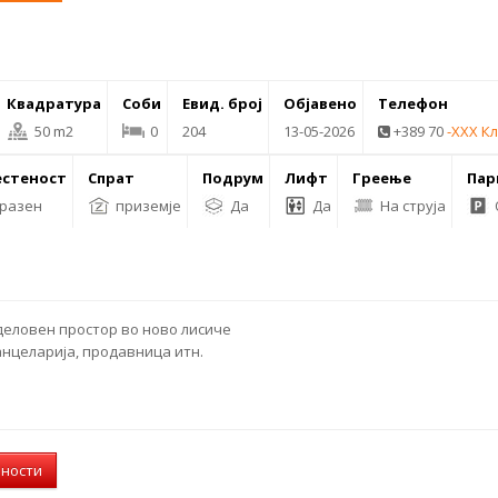
Квадратура
Соби
Евид. број
Објавено
Телефон
50 m2
0
204
13-05-2026
+389 70
-XXX К
стеност
Спрат
Подрум
Лифт
Греење
Пар
разен
приземје
Да
Да
На струја
деловен
простор во
ново лисиче
канцеларија, продавница итн.
лности