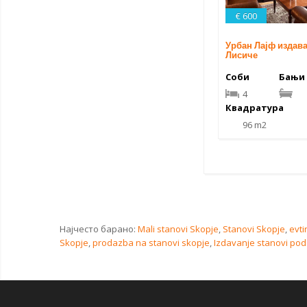
€ 600
Урбан Лајф издава
Лисиче
Соби
Бањи
4
Квадратура
96 m2
Најчесто барано:
Mali stanovi Skopje
,
Stanovi Skopje
,
evti
Skopje
,
prodazba na stanovi skopje
,
Izdavanje stanovi pod 