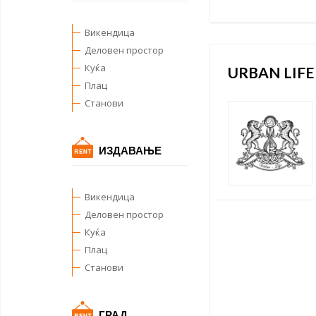
Викендица
Деловен простор
Куќа
URBAN LIFE
Плац
Станови
ИЗДАВАЊЕ
Викендица
Деловен простор
Куќа
Плац
Станови
ГРАД