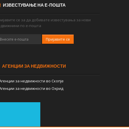
ИЗВЕСТУВАЊЕ НА Е-ПОШТА
ијавите се за да добивате известувања за нови
едвижнини по е-пошта
Пријавите се
АГЕНЦИИ ЗА НЕДВИЖНОСТИ
Агенции за недвижности во Скопје
Агенции за недвижности во Охрид