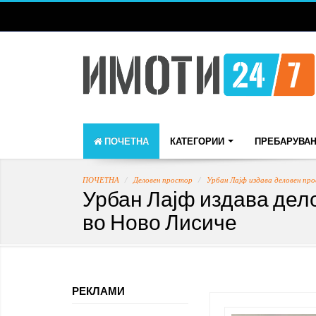
ПОЧЕТНА
КАТЕГОРИИ
ПРЕБАРУВА
ПОЧЕТНА
Деловен простор
Урбан Лајф издава деловен пр
Урбан Лајф издава дел
во Ново Лисиче
РЕКЛАМИ