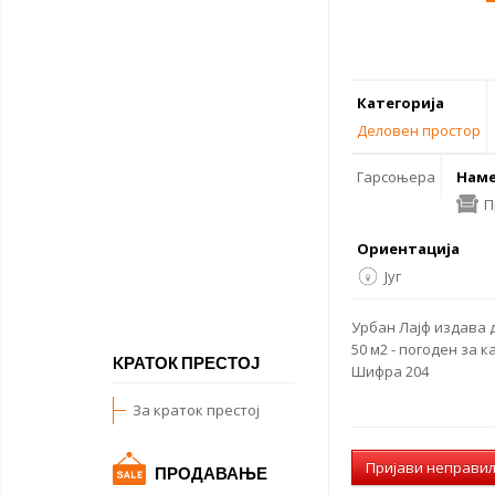
Категорија
Деловен простор
Гарсоњера
Наме
П
Ориентација
Југ
Урбан Лајф
издава 
50 м2 - погоден за 
KРАТОК ПРЕСТОЈ
Шифра 204
За краток престој
Пријави неправи
ПРОДАВАЊЕ