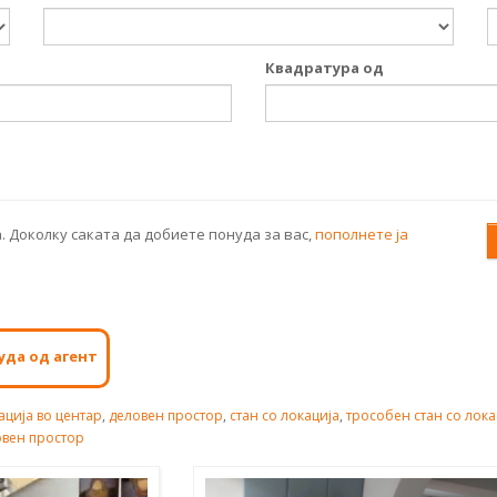
Квадратура од
. Доколку саката да добиете понуда за вас,
пополнете ја
уда од агент
ација во центар
,
деловен простор
,
стан со локација
,
трособен стан со лока
овен простор