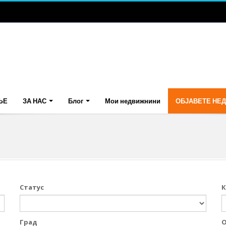
ЊЕ
ЗА НАС
Блог
Мои недвижнини
ОБЈАВЕТЕ НЕ
Статус
К
Град