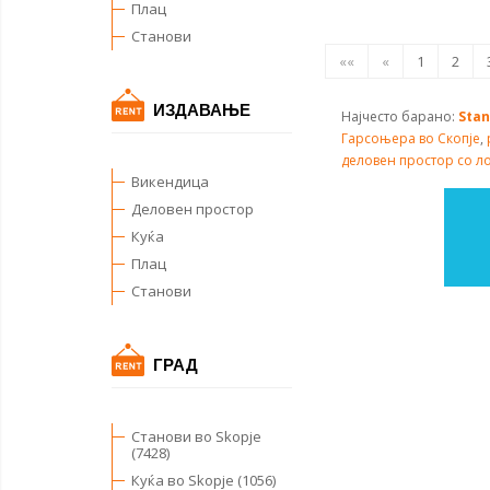
Плац
Станови
««
«
1
2
ИЗДАВАЊЕ
Најчесто барано:
Stan
Гарсоњера во Скопје
,
деловен простор со л
Викендица
Деловен простор
Куќа
Плац
Станови
ГРАД
Станови во Skopje
(7428)
Куќа во Skopje (1056)