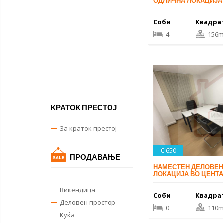
ОДЛИЧНА ЛОКАЦИЈА
Соби
Квадра
4
156m
KРАТОК ПРЕСТОЈ
За краток престој
€ 650
ПРОДАВАЊЕ
НАМЕСТЕН ДЕЛОВЕН
ЛОКАЦИЈА ВО ЦЕНТ
Викендица
Соби
Квадра
Деловен простор
0
110m
Куќа