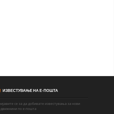
ИЗВЕСТУВАЊЕ НА Е-ПОШТА
ијавите се за да добивате известувања за нови
едвижнини по е-пошта