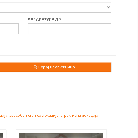
Квадратура до
Барај недвижнина
ција
,
двособен стан со локација
,
атрактивна локација