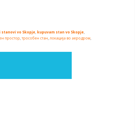
i stanovi vo Skopje
,
kupuvam stan vo Skopje
,
ен простор
,
трособен стан
,
локација во аеродром
,