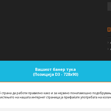
Вашиот банер тука
(Позиција D3 - 728х90)
б страна да работи правилно како и за нејзино понатамошно подобрувањ
EST NET STUDIO
2026
истењето на нашата интернет страница ја прифаќате употребата на кола