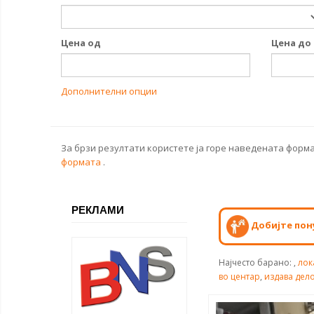
Цена од
Цена до
Дополнителни опции
За брзи резултати користете ја горе наведената форма
формата
.
РЕКЛАМИ
Добијте пон
Најчесто барано:
,
лок
во центар
,
издава дел