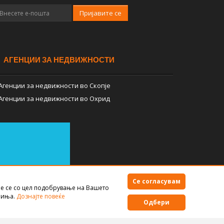
Пријавите се
АГЕНЦИИ ЗА НЕДВИЖНОСТИ
Агенции за недвижности во Скопје
Агенции за недвижности во Охрид
Се согласувам
е се со цел подобрување на Вашето
Правила за користење
чиња.
Дознајте повеќе
Одбери