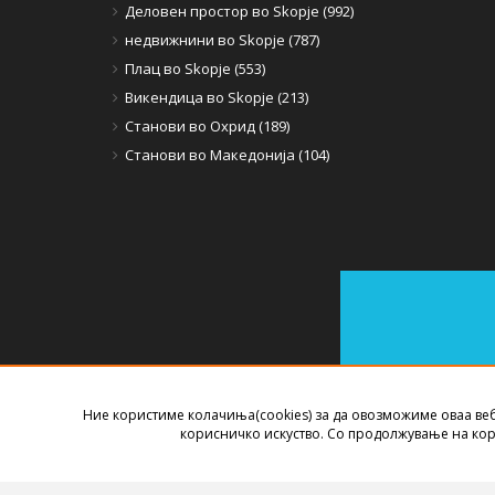
Деловен простор во Skopje (992)
недвижнини во Skopje (787)
Плац во Skopje (553)
Викендица во Skopje (213)
Станови во Охрид (189)
Станови во Македонија (104)
Ние користиме колачиња(cookies) за да овозможиме оваа ве
СОФТВЕР ЗА АГЕНЦИИ ЗА НЕДВИЖНИНИ
ИЗРАБОТЕН ОД
B
корисничко искуство. Со продолжување на кор