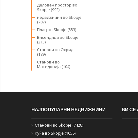
Деловен простор во
Skopje (992)
недвижнини во Skopje
(787)
Плац во Skopje (553)
Викендица во Skopje
(213)
Станови во Охрид
(189)
Станови во
Македонија (104)
НАЈПОПУЛАРНИ НЕДВИЖНИНИ
ВИ СЕ
Станови во Skopje (7428)
Куќа во Skopje (1056)