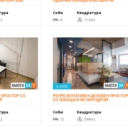
 ВО КАРПОШ
ОДЛИЧНА ЛОКАЦИЈА ВО ЦЕНТАР
тура
Соби
Квадратура
2
4
111m2
€ 2000
 ПРОСТОР СО
РЕПРЕЗЕНТАТИВЕН ДЕЛОВЕН ПРОСТО
АР
СО ЛОКАЦИЈА ВО АЕРОДРОМ
тура
Соби
Квадратура
2
12
299m2