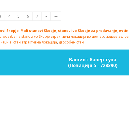
3
4
5
6
7
»
»»
ovi Skopje
,
Mali stanovi Skopje
,
stanovi vo Skopje za prodavanje
,
evtin
prodazba na stanovi vo Skopje
атрактивна локација во центар
,
издава делов
окација
,
стан атрактивна локација
,
двособен стан
Вашиот банер тука
(Позиција 5 - 728х90)