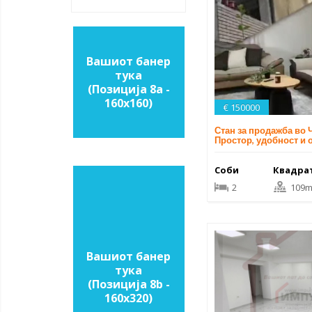
Вашиот банер
тука
(Позиција 8a -
160х160)
€ 150000
Стан за продажба во Ч
Простор, удобност и 
Соби
Квадра
2
109m
Вашиот банер
тука
(Позиција 8b -
160х320)