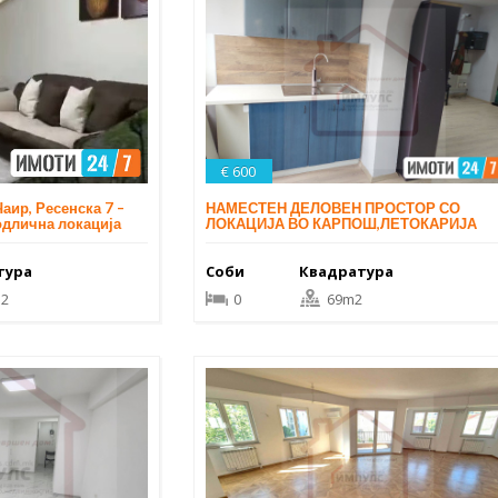
€ 600
аир, Ресенска 7 –
НАМЕСТЕН ДЕЛОВЕН ПРОСТОР СО
одлична локација
ЛОКАЦИЈА ВО КАРПОШ,ЛЕТОКАРИЈА
тура
Соби
Квадратура
2
0
69m2