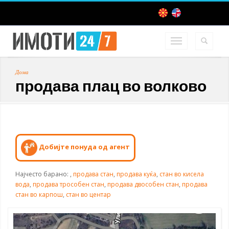
Дома
продава плац во волково
Добијте понуда од агент
Најчесто барано:
,
продава стан
,
продава куќа
,
стан во кисела
вода
,
продава трособен стан
,
продава двособен стан
,
продава
стан во карпош
,
стан во центар