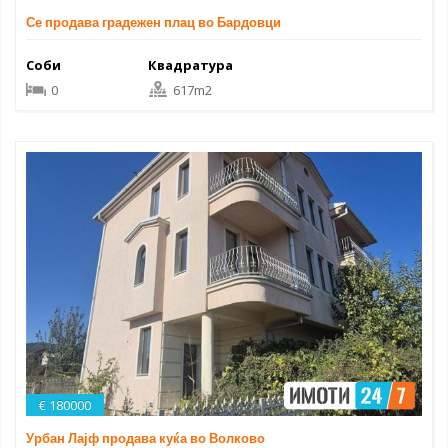
Се продава градежен плац во Бардовци
Соби
Квадратура
0
617m2
€ 180000
Урбан Лајф продава куќа во Волково