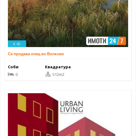
€ 45
Се продава плац во Волково
Соби
Квадратура
0
512m2