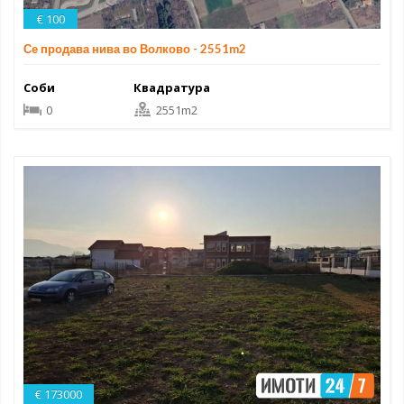
€ 100
Се продава нива во Волково - 2551m2
Соби
Квадратура
0
2551m2
€ 173000