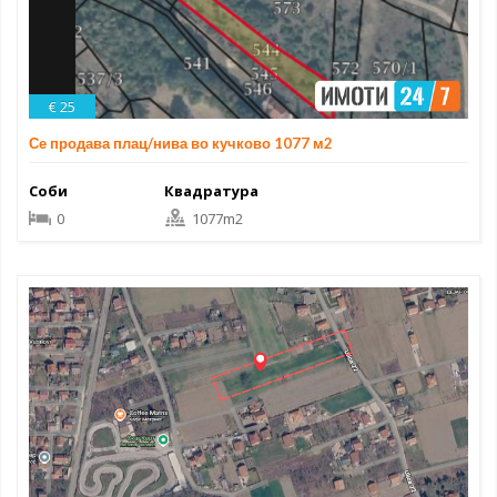
€ 25
Се продава плац/нива во кучково 1077 м2
Соби
Квадратура
0
1077m2