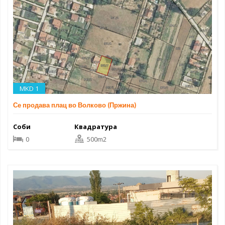
MKD 1
Се продава плац во Волково (Пржина)
Соби
Квадратура
0
500m2