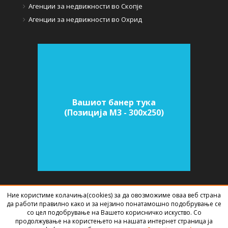
Агенции за недвижности во Скопје
Агенции за недвижности во Охрид
Вашиот банер тука
(Позиција M3 - 300х250)
Ние користиме колачиња(cookies) за да овозможиме оваа веб страна
СОФТВЕР ЗА АГЕНЦИИ ЗА НЕДВИЖНИНИ
ИЗРАБОТЕН ОД
BEST NET
да работи правилно како и за нејзино понатамошно подобрување се
STUDIO
2026
со цел подобрување на Вашето корисничко искуство. Со
продолжување на користењето на нашата интернет страница ја