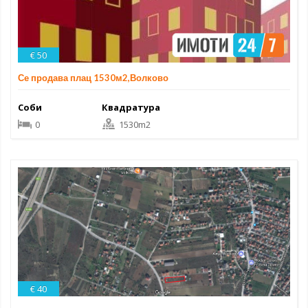
€ 50
Се продава плац 1530м2,Волково
Соби
Квадратура
0
1530m2
€ 40