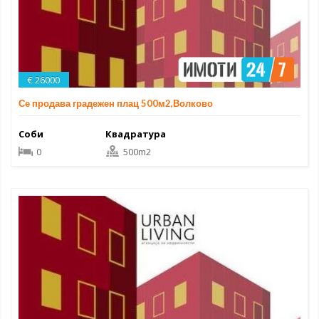
€ 26000
Се продава градежен плац 500м2,Волково
Соби
Квадратура
0
500m2