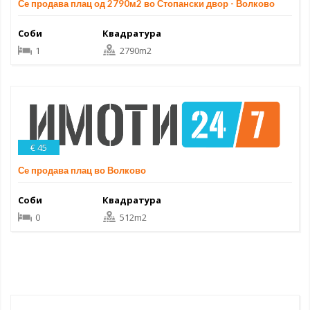
Се продава плац од 2790м2 во Стопански двор - Волково
Соби
Квадратура
1
2790m2
€ 45
Се продава плац во Волково
Соби
Квадратура
0
512m2