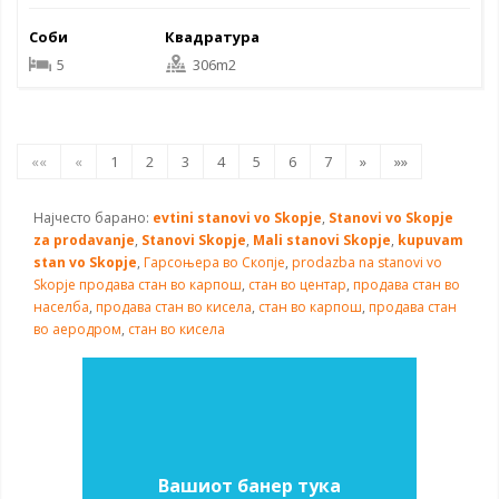
Соби
Квадратура
5
306m2
««
«
1
2
3
4
5
6
7
»
»»
Најчесто барано:
evtini stanovi vo Skopje
,
Stanovi vo Skopje
za prodavanje
,
Stanovi Skopje
,
Mali stanovi Skopje
,
kupuvam
stan vo Skopje
,
Гарсоњера во Скопје
,
prodazba na stanovi vo
Skopje
продава стан во карпош
,
стан во центар
,
продава стан во
населба
,
продава стан во кисела
,
стан во карпош
,
продава стан
во аеродром
,
стан во кисела
Вашиот банер тука