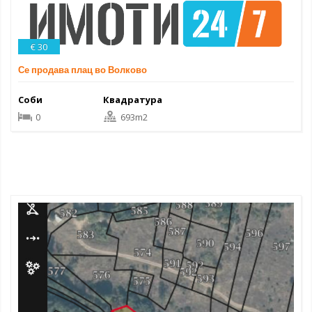
€ 30
Се продава плац во Волково
Соби
Квадратура
0
693m2