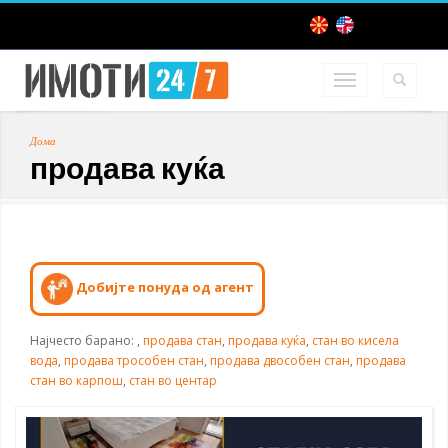
Дома
продава куќа
Добијте понуда од агент
Најчесто барано:
,
продава стан
,
продава куќа
,
стан во кисела
вода
,
продава трособен стан
,
продава двособен стан
,
продава
стан во карпош
,
стан во центар