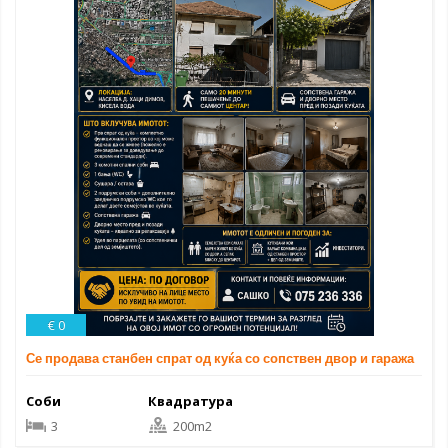
€ 0
Се продава станбен спрат од куќа со сопствен двор и гаража
Соби
Квадратура
3
200m2