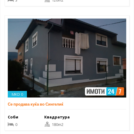
3
120m2
MKD 0
Се продава куќа во Сингелиќ
Соби
Квадратура
0
180m2