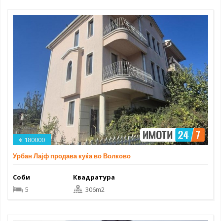
€ 180000
Урбан Лајф продава куќа во Волково
Соби
Квадратура
5
306m2