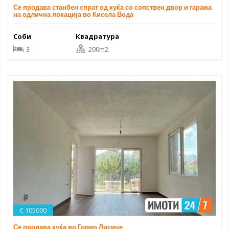
Се продава станбен спрат од куќа со сопствен двор и гаража
на одлична локација во Кисела Вода
Соби
Квадратура
3
200m2
€ 105000
Се продава куќа во Горно Лисиче