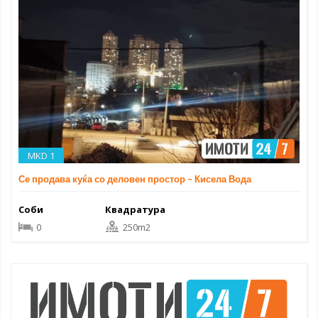
MKD 1
Се продава куќа со деловен простор – Кисела Вода
Соби
Квадратура
0
250m2