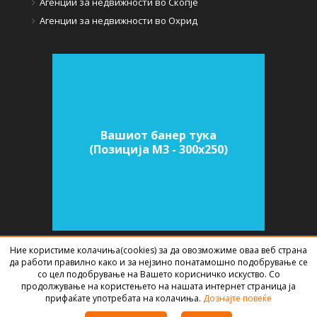
Агенции за недвижности во Скопје
Агенции за недвижности во Охрид
Вашиот банер тука
(Позиција M3 - 300х250)
Ние користиме колачиња(cookies) за да овозможиме оваа веб страна
да работи правилно како и за нејзино понатамошно подобрување се
СОФТВЕР ЗА АГЕНЦИИ ЗА НЕДВИЖНИНИ
ИЗРАБОТЕН ОД
BEST NET
со цел подобрување на Вашето корисничко искуство. Со
STUDIO
2026
продолжување на користењето на нашата интернет страница ја
прифаќате употребата на колачиња.
Дознајте повеќе