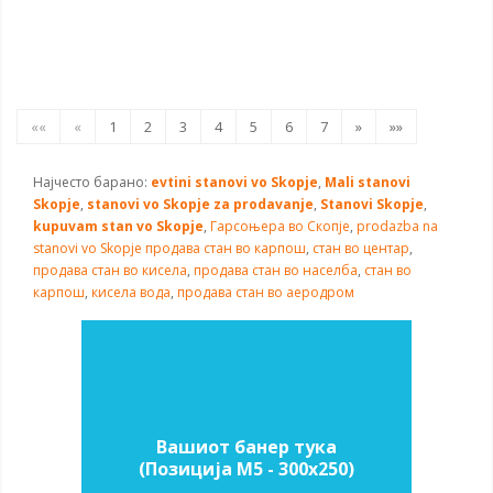
««
«
1
2
3
4
5
6
7
»
»»
Најчесто барано:
evtini stanovi vo Skopje
,
Mali stanovi
Skopje
,
stanovi vo Skopje za prodavanje
,
Stanovi Skopje
,
kupuvam stan vo Skopje
,
Гарсоњера во Скопје
,
prodazba na
stanovi vo Skopje
продава стан во карпош
,
стан во центар
,
продава стан во кисела
,
продава стан во населба
,
стан во
карпош
,
кисела вода
,
продава стан во аеродром
Вашиот банер тука
(Позиција M5 - 300х250)