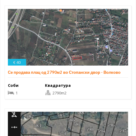
€ 40
Се продава плац од 2790м2 во Стопански двор - Волково
Соби
Квадратура
1
2790m2