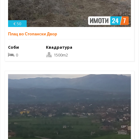
€ 50
Плац во Стопански Двор
Соби
Квадратура
0
1500m2