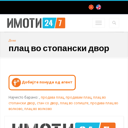
Дома
плац во стопански двор
Добијте понуда од агент
Најчесто барано:
,
продава плац
,
продавам плац
,
плац во
стопански двор
,
стан со двор
,
плац во сопиште
,
продава плац во
волково
,
плац во волково