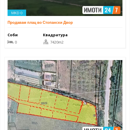
MKD 0
Продавам плац во Стопански Двор
Соби
Квадратура
0
7420m2