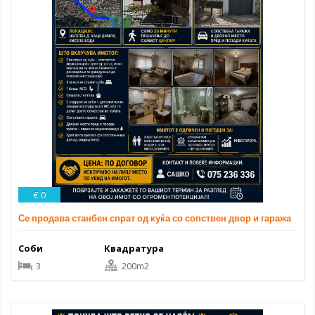
€ 0
Се продава станбен спрат од куќа со сопствен двор и гаража
Соби
Квадратура
3
200m2